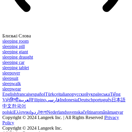
Близькі Слова
sleeping room
sleeping pill
sleeping giant
sleeping draught
sleeping car
sleeping tablet
sleepover
sleepsuit
sleepwalk
sleepwear
English
français
español
Türkçe
italiano
русский
українська
Tiếng
Việt
हिन्दी
العربية
Filipino
فارسی
Indonesia
Deutsch
português
日本語
中文
한국어
polski
Ελληνικά
اردو
বাংলা
Nederlands
svenska
čeština
română
magyar
Copyright © 2024 Langeek Inc. | All Rights Reserved |
Privacy
Policy
Copyright © 2024 Langeek Inc.