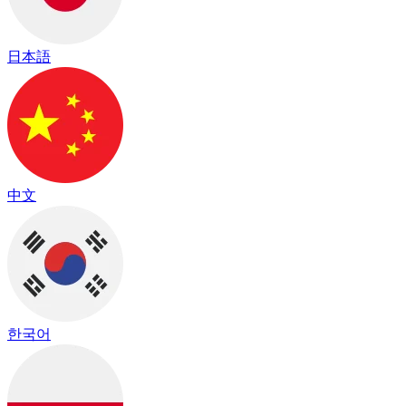
日本語
中文
한국어