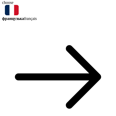
choose
французька
français