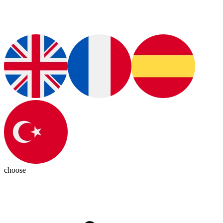
choose