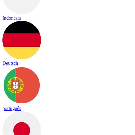
Indonesia
Deutsch
português