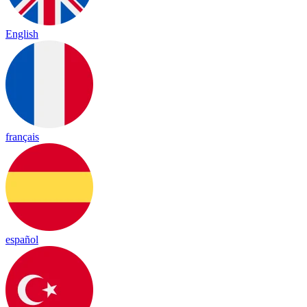
English
français
español