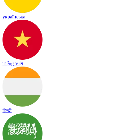
українська
Tiếng Việt
हिन्दी