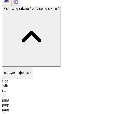
/ˈsli:.pɪng sɪk.nɪs/
or /sli.ping sik.nis/
склади
фонеми
slee
ˈsli:
sli
ping
pɪng
ping