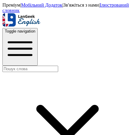
Преміум
|
Мобільний Додаток
|
Зв'яжіться з нами
|
Ілюстрований
словник
Toggle navigation