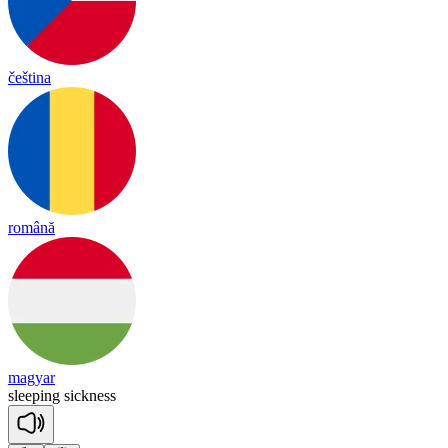
čeština
română
magyar
slee
ping
sick
ness