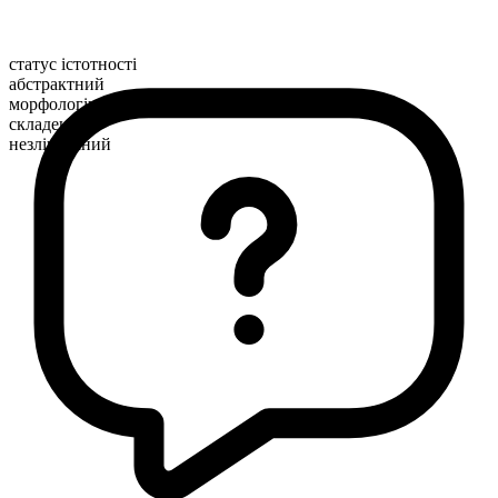
статус істотності
абстрактний
морфологічна будова
складене
незлічуваний