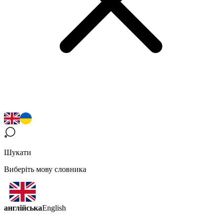
Шукати
Виберіть мову словника
англійська
English