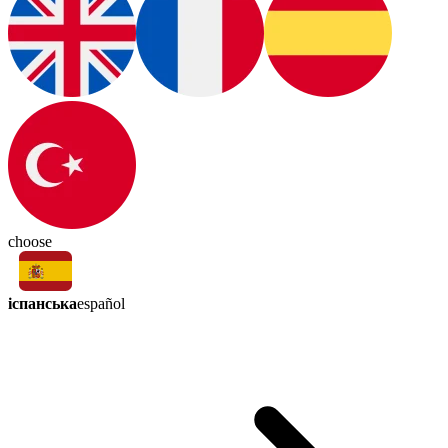
choose
іспанська
español