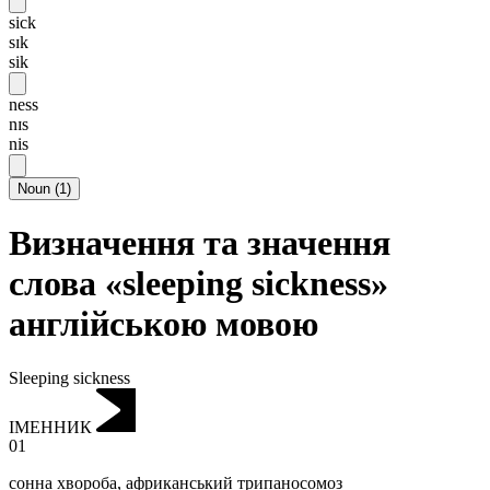
sick
sɪk
sik
ness
nɪs
nis
Noun
(
1
)
Визначення та значення
слова «sleeping sickness»
англійською мовою
Sleeping sickness
ІМЕННИК
01
сонна хвороба
,
африканський трипаносомоз