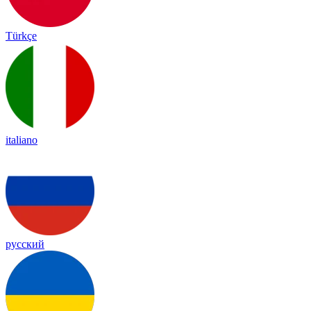
Türkçe
italiano
русский