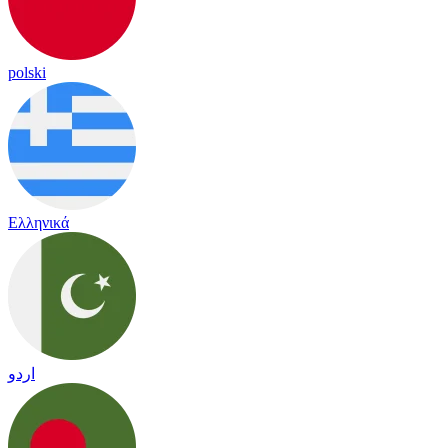
polski
Ελληνικά
اردو