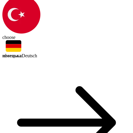
choose
німецька
Deutsch