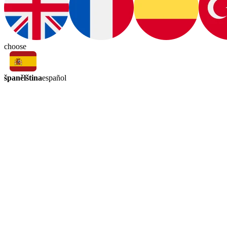
choose
španělština
español