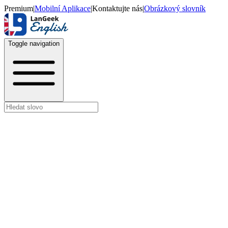
Premium
|
Mobilní Aplikace
|
Kontaktujte nás
|
Obrázkový slovník
Toggle navigation