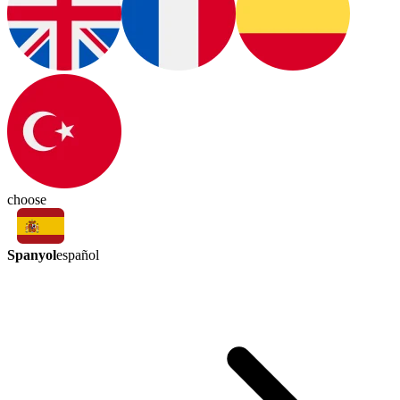
choose
Spanyol
español