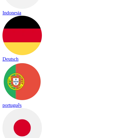
Indonesia
Deutsch
português