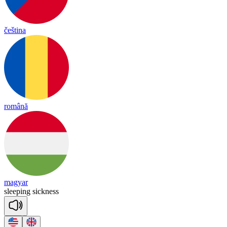
čeština
română
magyar
slee
ping
sick
ness