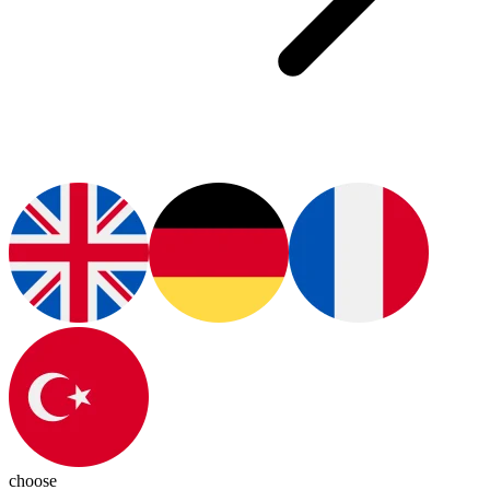
choose