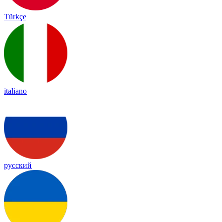
Türkçe
italiano
русский