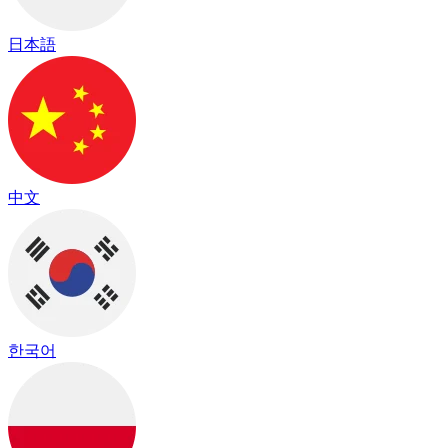
日本語
中文
한국어