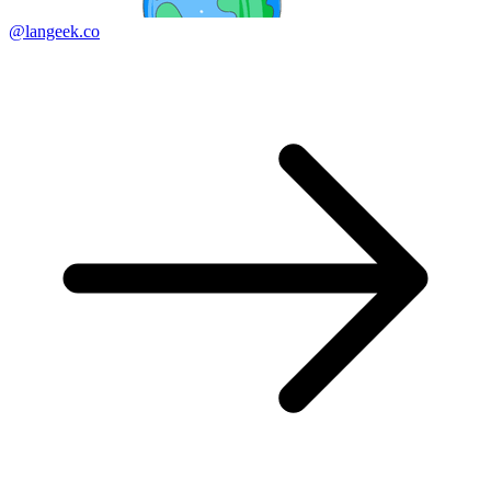
@langeek.co