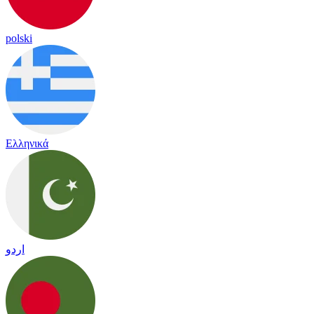
polski
Ελληνικά
اردو