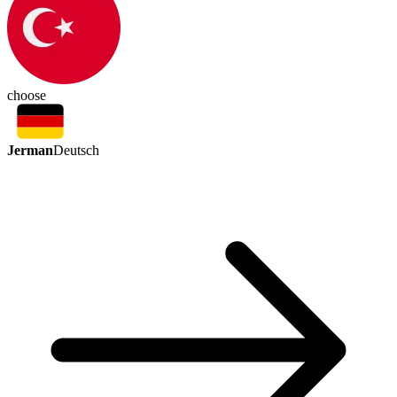
choose
Jerman
Deutsch