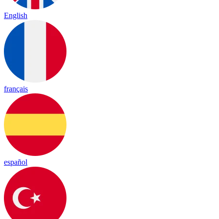
English
français
español