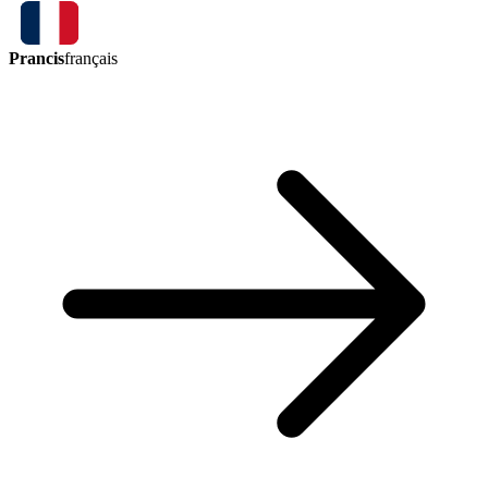
Prancis
français