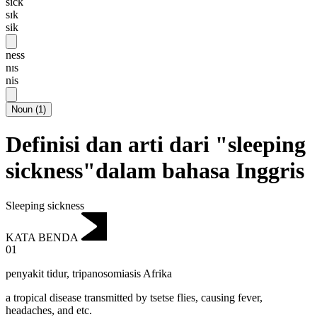
sick
sɪk
sik
ness
nɪs
nis
Noun
(
1
)
Definisi dan arti dari "sleeping
sickness"dalam bahasa Inggris
Sleeping sickness
KATA BENDA
01
penyakit tidur
,
tripanosomiasis Afrika
a tropical disease transmitted by tsetse flies, causing fever,
headaches, and etc.