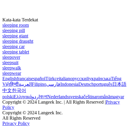
Kata-kata Terdekat
sleeping room
sleeping pill
sleeping giant
sleeping draught
sleeping car
sleeping tablet
sleepover
sleepsuit
sleepwalk
sleepwear
English
français
español
Türkçe
italiano
русский
українська
Tiếng
Việt
हिन्दी
العربية
Filipino
فارسی
Indonesia
Deutsch
português
日本語
中文
한국어
polski
Ελληνικά
اردو
বাংলা
Nederlands
svenska
čeština
română
magyar
Copyright © 2024 Langeek Inc. | All Rights Reserved |
Privacy
Policy
Copyright © 2024 Langeek Inc.
All Rights Reserved
Privacy Policy