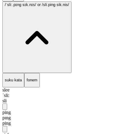
/ˈsli:.pɪng sɪk.nɪs/
or /sli.ping sik.nis/
suku kata
fonem
slee
ˈsli:
sli
ping
pɪng
ping