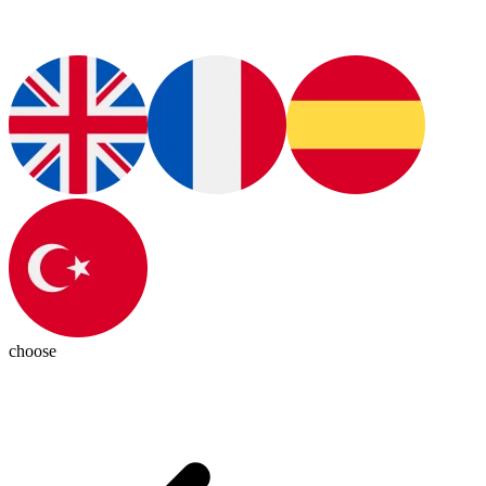
choose