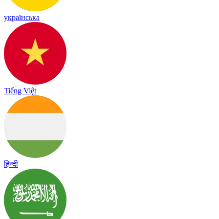
українська
Tiếng Việt
हिन्दी