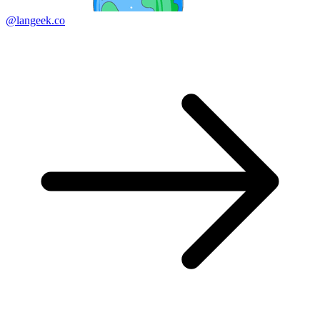
@langeek.co