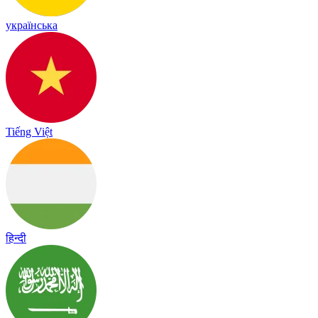
українська
Tiếng Việt
हिन्दी