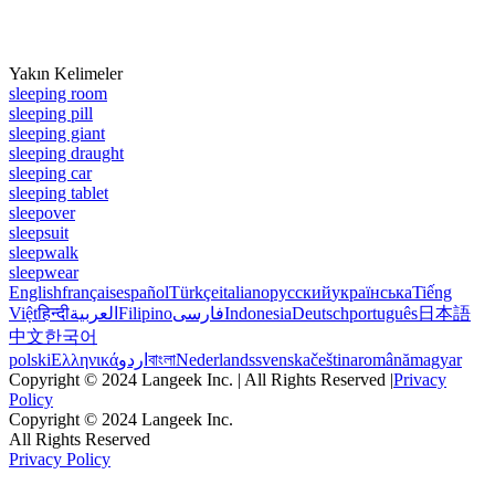
Yakın Kelimeler
sleeping room
sleeping pill
sleeping giant
sleeping draught
sleeping car
sleeping tablet
sleepover
sleepsuit
sleepwalk
sleepwear
English
français
español
Türkçe
italiano
русский
українська
Tiếng
Việt
हिन्दी
العربية
Filipino
فارسی
Indonesia
Deutsch
português
日本語
中文
한국어
polski
Ελληνικά
اردو
বাংলা
Nederlands
svenska
čeština
română
magyar
Copyright © 2024 Langeek Inc. | All Rights Reserved |
Privacy
Policy
Copyright © 2024 Langeek Inc.
All Rights Reserved
Privacy Policy