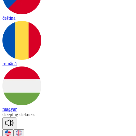
čeština
română
magyar
slee
ping
sick
ness