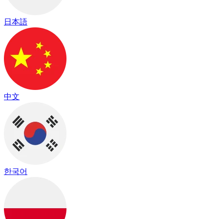
日本語
中文
한국어