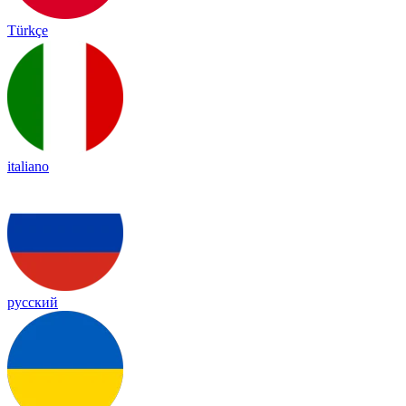
Türkçe
italiano
русский