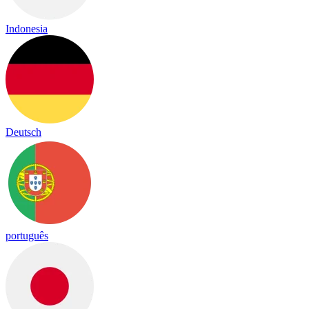
Indonesia
Deutsch
português