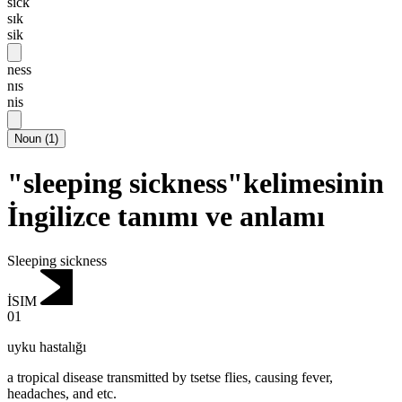
sick
sɪk
sik
ness
nɪs
nis
Noun
(
1
)
"sleeping sickness"kelimesinin
İngilizce tanımı ve anlamı
Sleeping sickness
İSIM
01
uyku hastalığı
a tropical disease transmitted by tsetse flies, causing fever,
headaches, and etc.