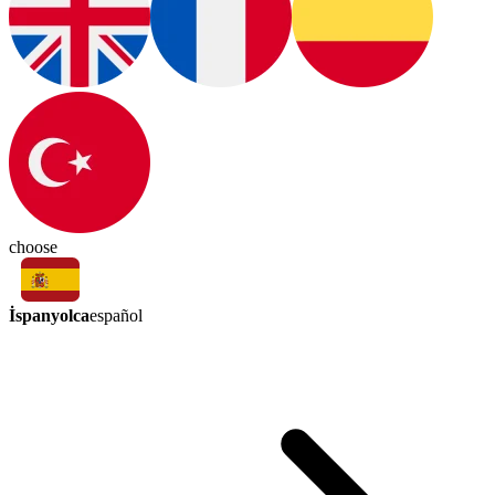
choose
İspanyolca
español