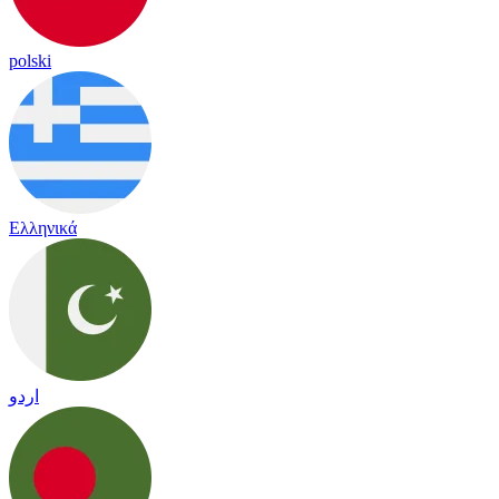
polski
Ελληνικά
اردو