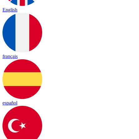
English
français
español