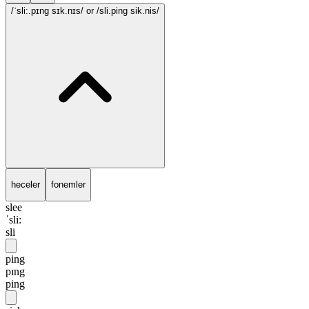
/ˈsli:.pɪng sɪk.nɪs/
or /sli.ping sik.nis/
heceler
fonemler
slee
ˈsli:
sli
ping
pɪng
ping