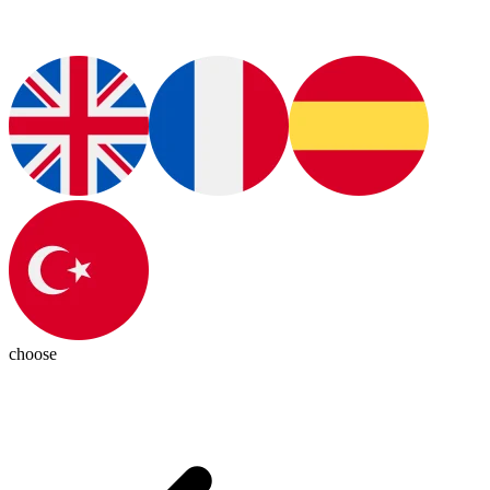
choose