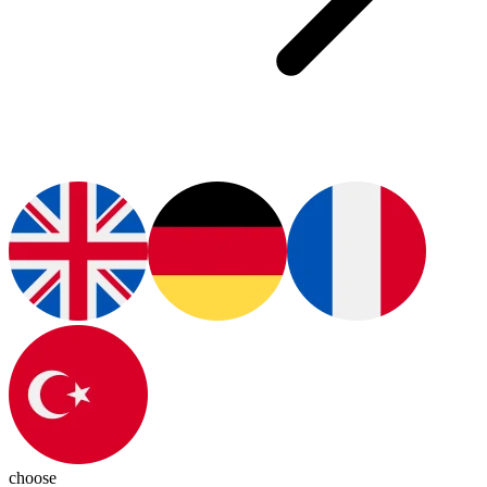
choose