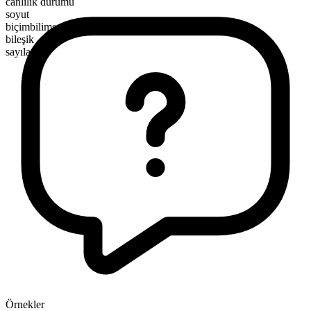
canlılık durumu
soyut
biçimbilimsel yapı
bileşik
sayılamaz
Örnekler