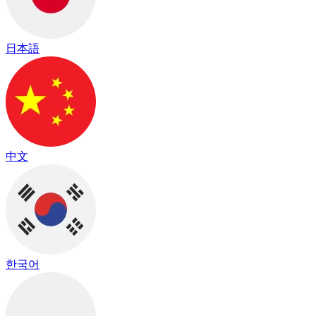
日本語
中文
한국어