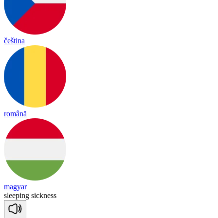
čeština
română
magyar
slee
ping
sick
ness