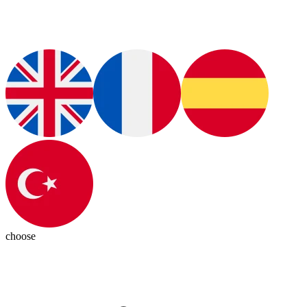
choose