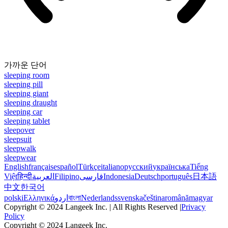
가까운 단어
sleeping room
sleeping pill
sleeping giant
sleeping draught
sleeping car
sleeping tablet
sleepover
sleepsuit
sleepwalk
sleepwear
English
français
español
Türkçe
italiano
русский
українська
Tiếng
Việt
हिन्दी
العربية
Filipino
فارسی
Indonesia
Deutsch
português
日本語
中文
한국어
polski
Ελληνικά
اردو
বাংলা
Nederlands
svenska
čeština
română
magyar
Copyright © 2024 Langeek Inc. | All Rights Reserved |
Privacy
Policy
Copyright © 2024 Langeek Inc.