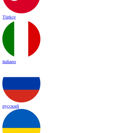
Türkçe
italiano
русский