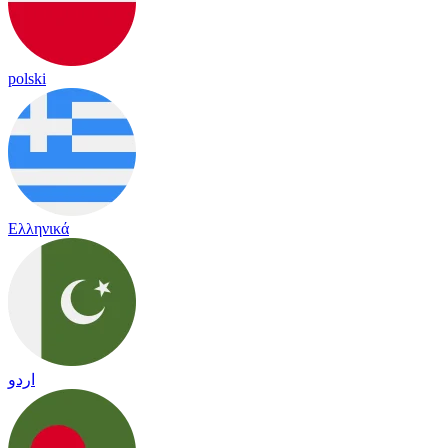
polski
Ελληνικά
اردو