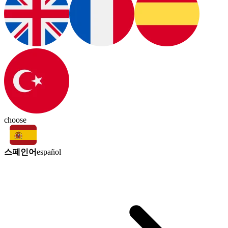
choose
스페인어
español