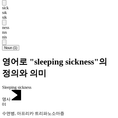
sick
sɪk
sik
ness
nɪs
nis
Noun
(
1
)
영어로 "sleeping sickness"의
정의와 의미
Sleeping sickness
명사
01
수면병
,
아프리카 트리파노소마증