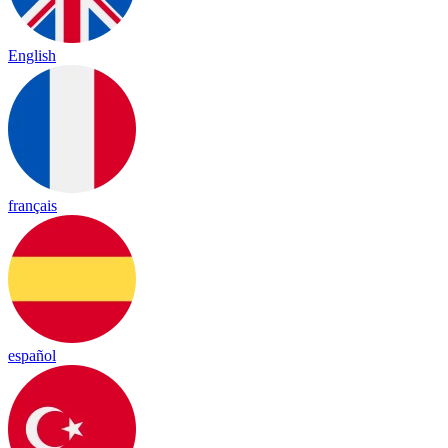
English
français
español