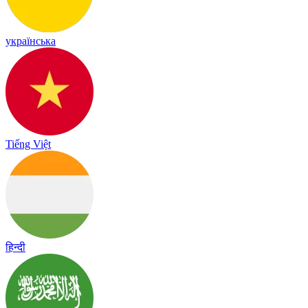
українська
Tiếng Việt
हिन्दी