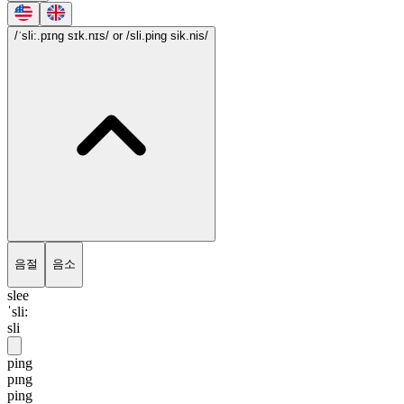
/ˈsli:.pɪng sɪk.nɪs/
or /sli.ping sik.nis/
음절
음소
slee
ˈsli:
sli
ping
pɪng
ping