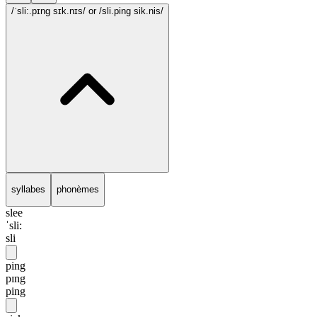
/ˈsli:.pɪng sɪk.nɪs/
or /sli.ping sik.nis/
syllabes
phonèmes
slee
ˈsli:
sli
ping
pɪng
ping