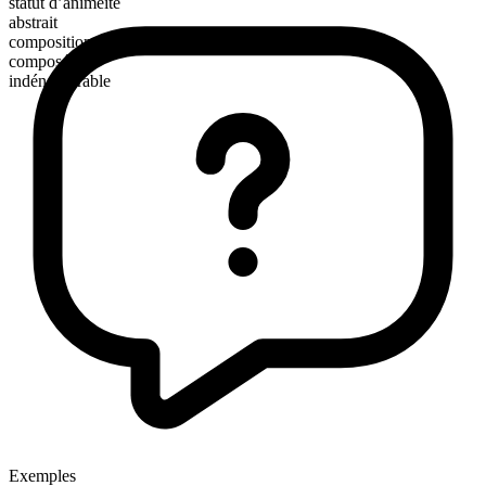
statut d’animéité
abstrait
composition morphologique
composé
indénombrable
Exemples