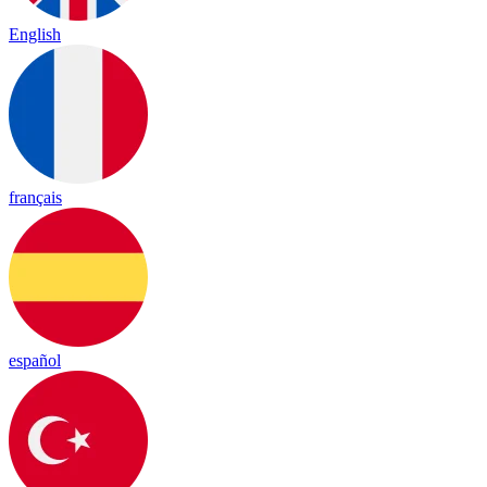
English
français
español