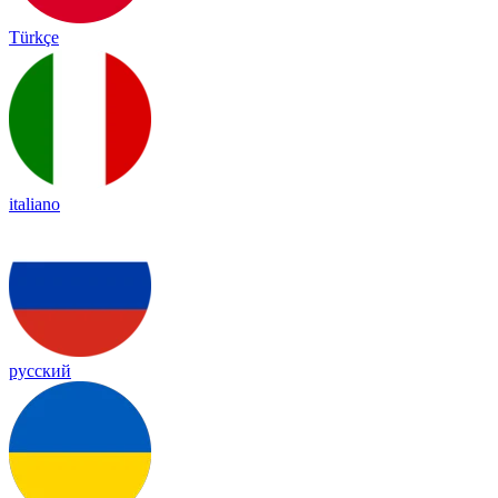
Türkçe
italiano
русский