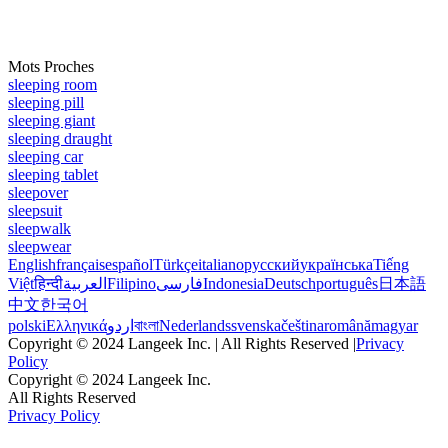
Mots Proches
sleeping room
sleeping pill
sleeping giant
sleeping draught
sleeping car
sleeping tablet
sleepover
sleepsuit
sleepwalk
sleepwear
English
français
español
Türkçe
italiano
русский
українська
Tiếng
Việt
हिन्दी
العربية
Filipino
فارسی
Indonesia
Deutsch
português
日本語
中文
한국어
polski
Ελληνικά
اردو
বাংলা
Nederlands
svenska
čeština
română
magyar
Copyright © 2024 Langeek Inc. | All Rights Reserved |
Privacy
Policy
Copyright © 2024 Langeek Inc.
All Rights Reserved
Privacy Policy