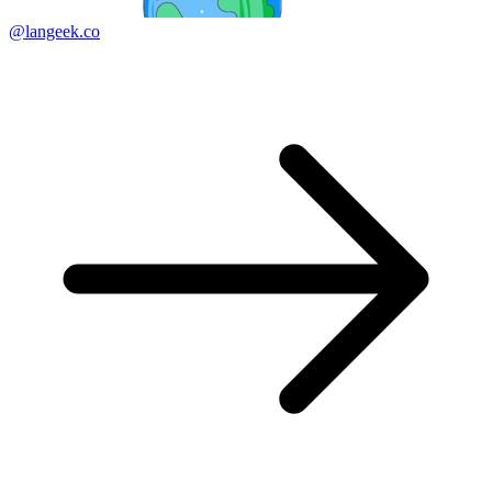
@langeek.co