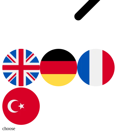
choose