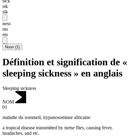
sick
sɪk
sik
ness
nɪs
nis
Noun
(
1
)
Définition et signification de «
sleeping sickness » en anglais
Sleeping sickness
NOM
01
maladie du sommeil
,
trypanosomiase africaine
a tropical disease transmitted by tsetse flies, causing fever,
headaches, and etc.