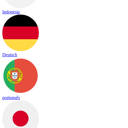
Indonesia
Deutsch
português