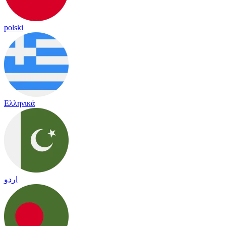
polski
Ελληνικά
اردو