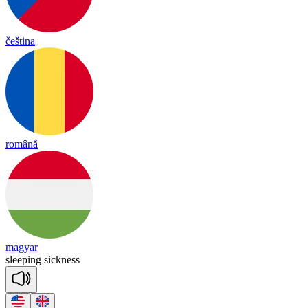
čeština
română
magyar
slee
ping
sick
ness