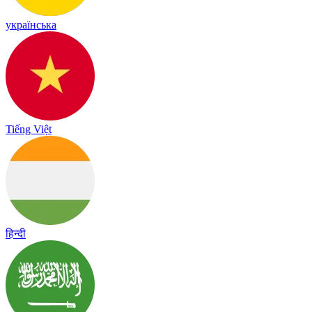
українська
Tiếng Việt
हिन्दी