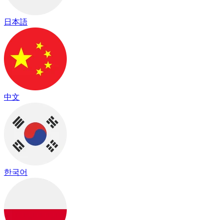
日本語
中文
한국어