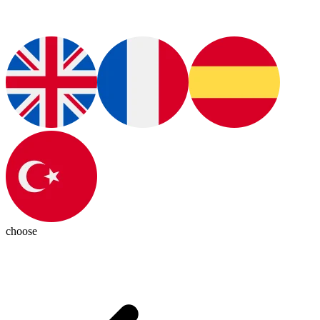
choose