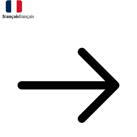
français
français