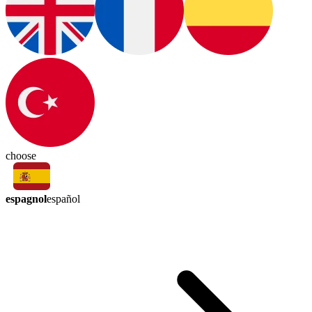
choose
espagnol
español