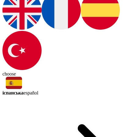
choose
іспанська
español