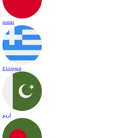
polski
Ελληνικά
اردو