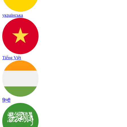
українська
Tiếng Việt
हिन्दी