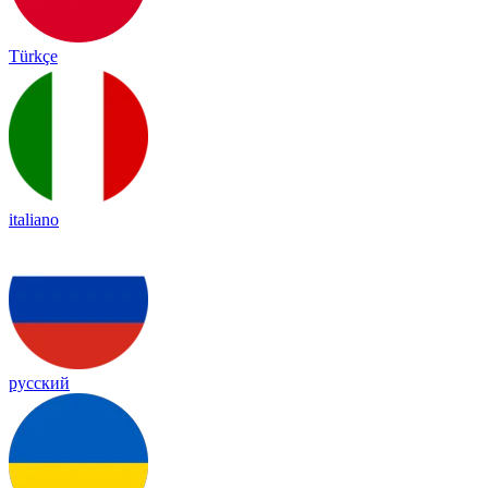
Türkçe
italiano
русский