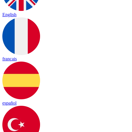
English
français
español