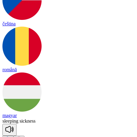
čeština
română
magyar
slee
ping
sick
ness