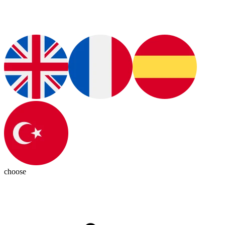
choose