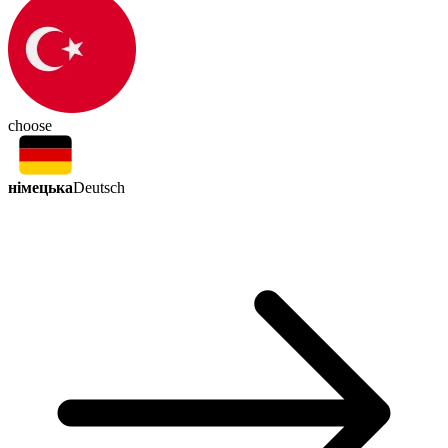
choose
німецька
Deutsch