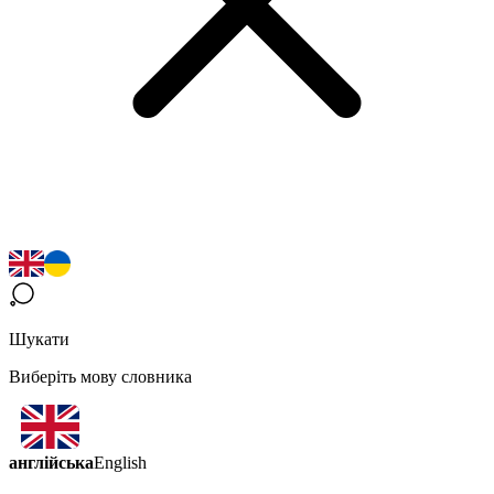
Шукати
Виберіть мову словника
англійська
English