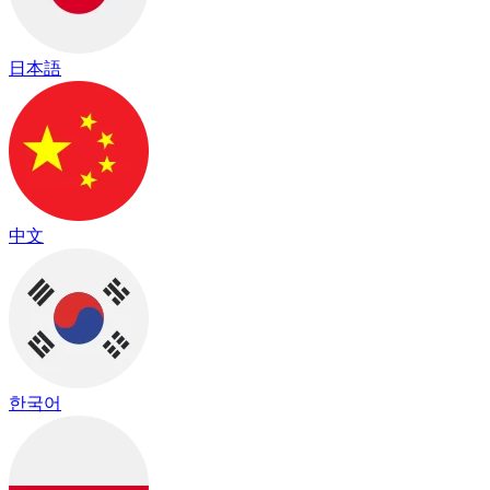
日本語
中文
한국어