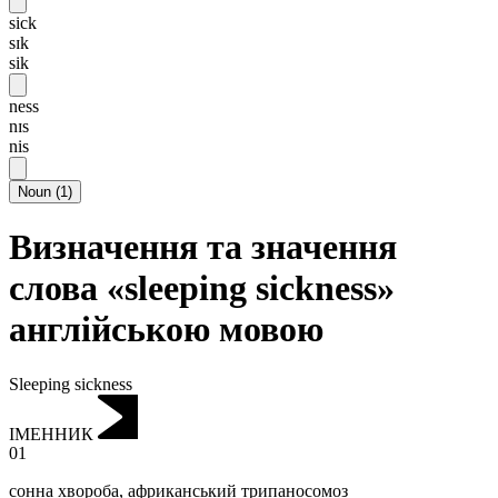
sick
sɪk
sik
ness
nɪs
nis
Noun
(
1
)
Визначення та значення
слова «sleeping sickness»
англійською мовою
Sleeping sickness
ІМЕННИК
01
сонна хвороба
,
африканський трипаносомоз