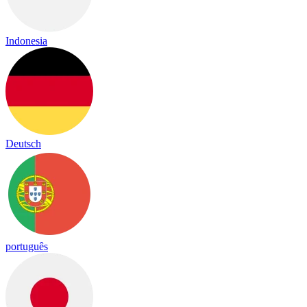
Indonesia
Deutsch
português