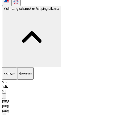
/ˈsli:.pɪng sɪk.nɪs/
or /sli.ping sik.nis/
склади
фонеми
slee
ˈsli:
sli
ping
pɪng
ping