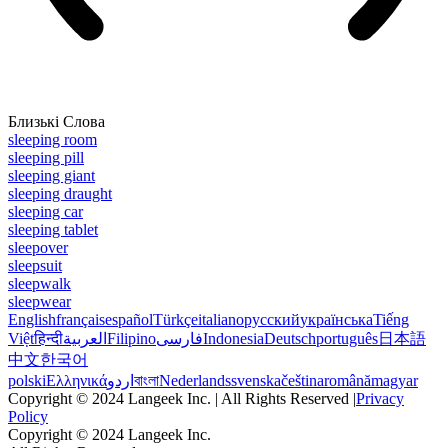
Близькі Слова
sleeping room
sleeping pill
sleeping giant
sleeping draught
sleeping car
sleeping tablet
sleepover
sleepsuit
sleepwalk
sleepwear
English
français
español
Türkçe
italiano
русский
українська
Tiếng
Việt
हिन्दी
العربية
Filipino
فارسی
Indonesia
Deutsch
português
日本語
中文
한국어
polski
Ελληνικά
اردو
বাংলা
Nederlands
svenska
čeština
română
magyar
Copyright © 2024 Langeek Inc. | All Rights Reserved |
Privacy
Policy
Copyright © 2024 Langeek Inc.