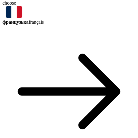
choose
французька
français