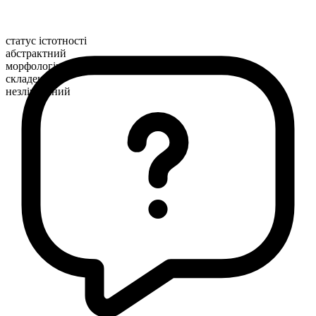
статус істотності
абстрактний
морфологічна будова
складене
незлічуваний