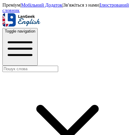
Преміум
|
Мобільний Додаток
|
Зв'яжіться з нами
|
Ілюстрований
словник
Toggle navigation