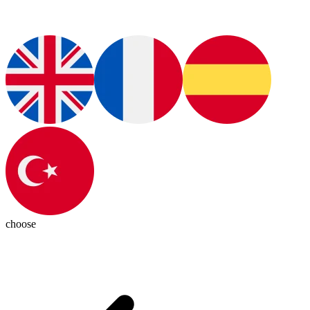
choose