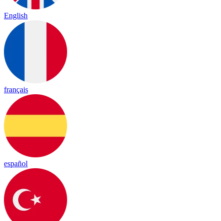
English
français
español