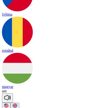
čeština
română
magyar
ant