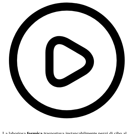
La laboriosa
formica
trasportava instancabilmente pezzi di cibo al