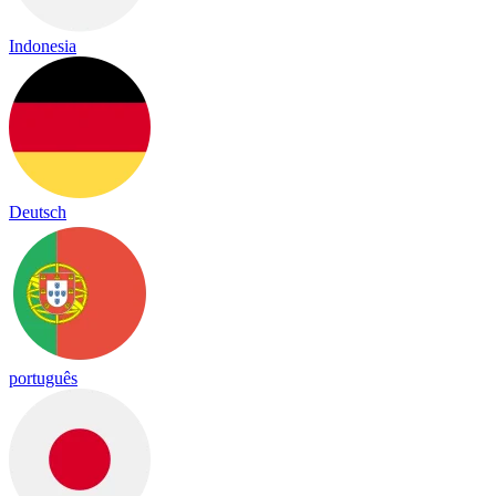
Indonesia
Deutsch
português