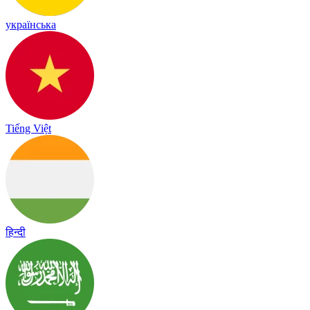
українська
Tiếng Việt
हिन्दी