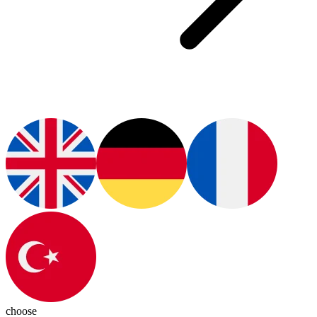
choose