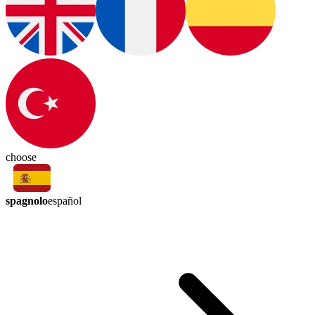
choose
spagnolo
español