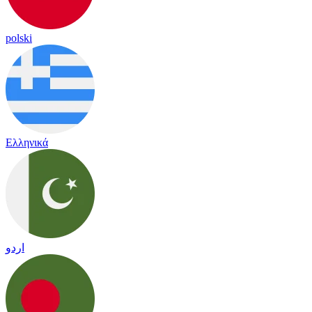
polski
Ελληνικά
اردو