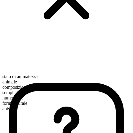
stato di animatezza
animale
composizione morfologica
semplice
numerabile
forma plurale
ants