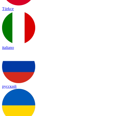
Türkçe
italiano
русский