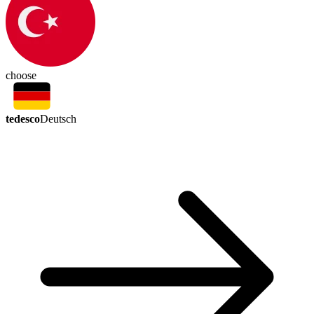
choose
tedesco
Deutsch