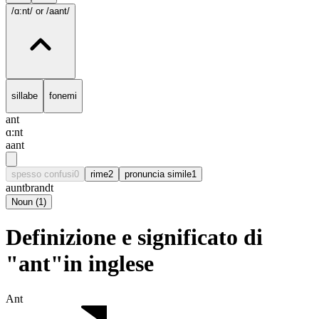
/ɑ:nt/
or /aant/
sillabe
fonemi
ant
ɑ:nt
aant
spesso confusi
0
rime
2
pronuncia simile
1
aunt
brandt
Noun
(
1
)
Definizione e significato di
"ant"in inglese
Ant