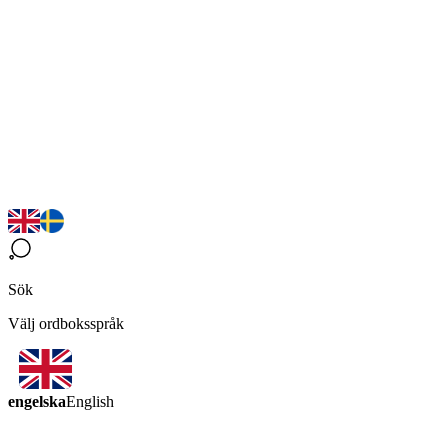
Sök
Välj ordboksspråk
engelska
English