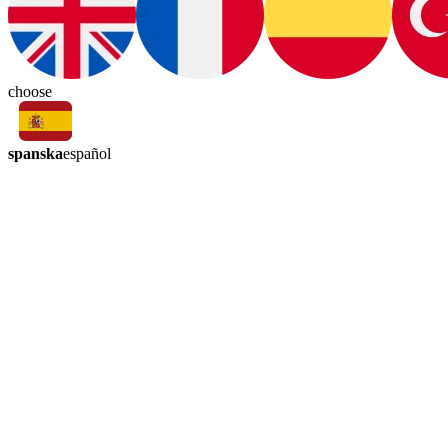
choose
spanska
español