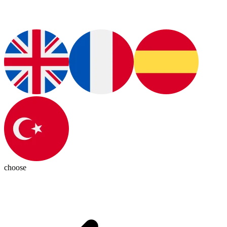
choose