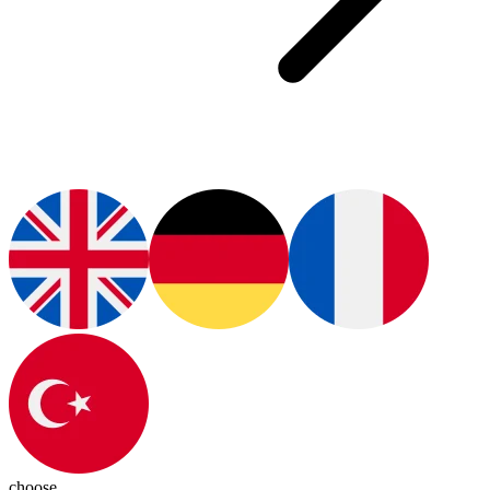
choose