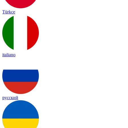
Türkçe
italiano
русский