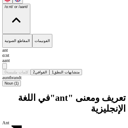
/ɑ:nt/
or /aant/
الفونيمات
المقاطع الصوتية
ant
ɑ:nt
aant
0
كلمات ملتبسة
2
القوافي
1
متشابهات النطق
aunt
brandt
Noun
(
1
)
تعريف ومعنى "ant"في اللغة
الإنجليزية
Ant