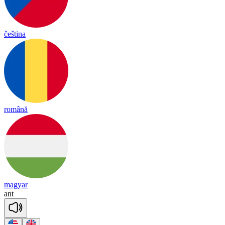
čeština
română
magyar
ant