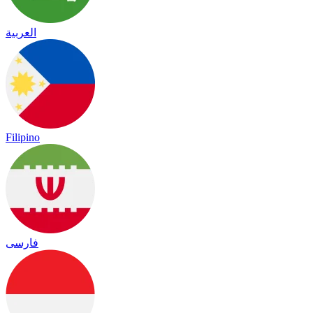
العربية
Filipino
فارسی