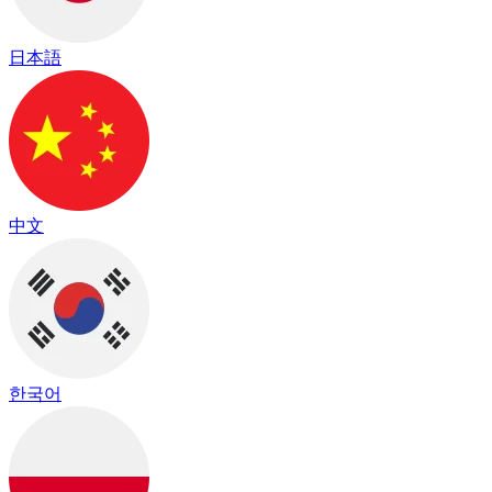
日本語
中文
한국어