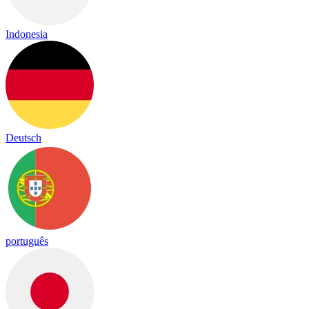
Indonesia
Deutsch
português