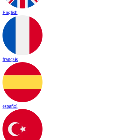
English
français
español