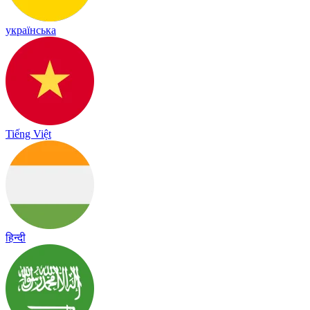
українська
Tiếng Việt
हिन्दी