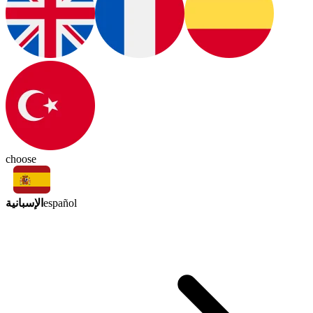
choose
الإسبانية
español