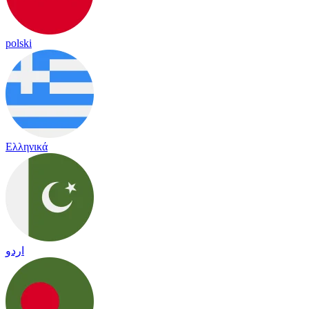
polski
Ελληνικά
اردو