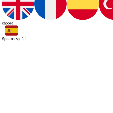
choose
Spaans
español