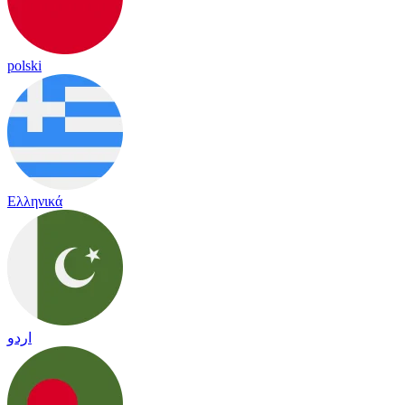
polski
Ελληνικά
اردو