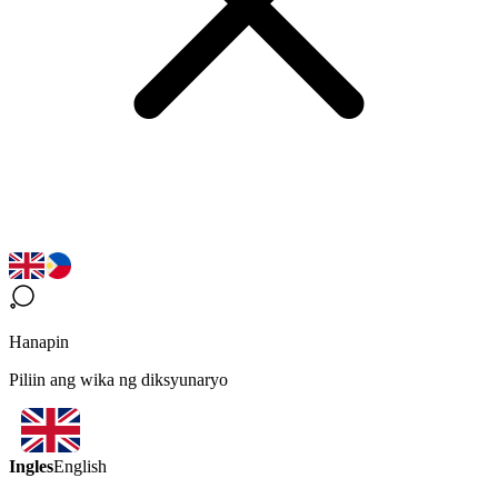
Hanapin
Piliin ang wika ng diksyunaryo
Ingles
English