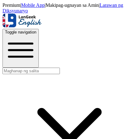
Premium
|
Mobile App
|
Makipag-ugnayan sa Amin
|
Larawan ng
Diksyunaryo
Toggle navigation