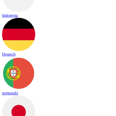
Indonesia
Deutsch
português