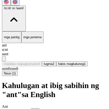
/ɑ:nt/
or /aant/
mga pantig
mga ponema
ant
ɑ:nt
aant
madalas mapagkamalan
0
tugma
2
halos magkatunog
1
aunt
brandt
Noun
(
1
)
Kahulugan at ibig sabihin ng
"ant"sa English
Ant