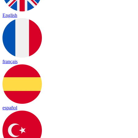
English
français
español