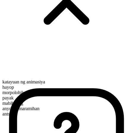
katayuan ng animasiya
hayop
morpolohikal na kayarian
payak
mabibilang
anyo ng maramihan
ants