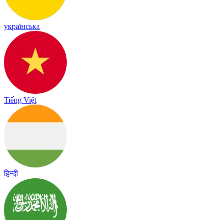
українська
Tiếng Việt
हिन्दी