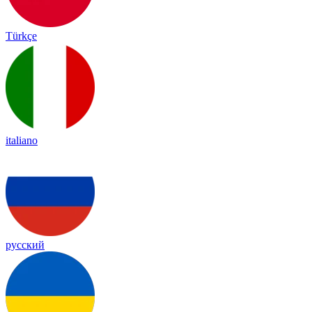
Türkçe
italiano
русский