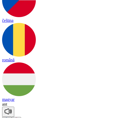
čeština
română
magyar
ant