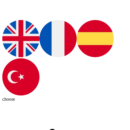
choose