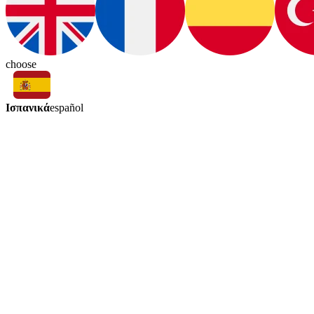
choose
Ισπανικά
español