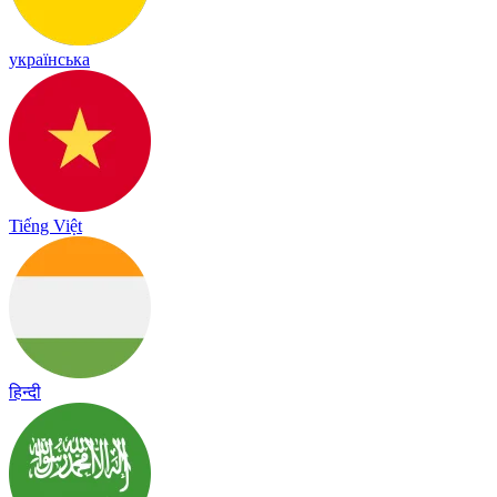
українська
Tiếng Việt
हिन्दी