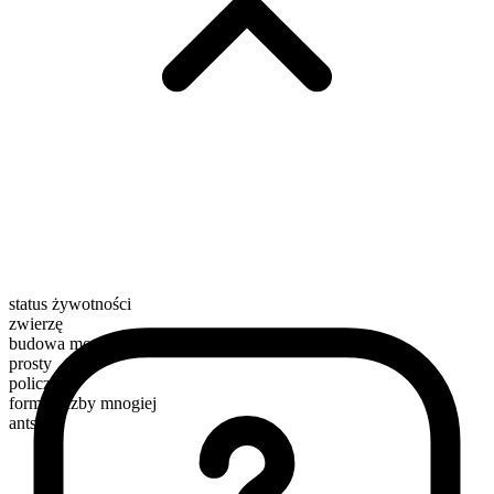
status żywotności
zwierzę
budowa morfologiczna
prosty
policzalny
forma liczby mnogiej
ants