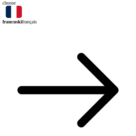
choose
francuski
français