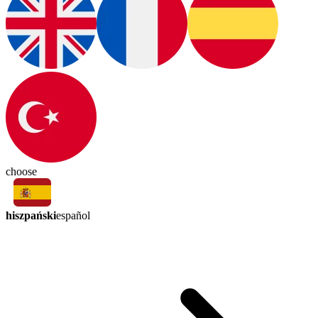
choose
hiszpański
español