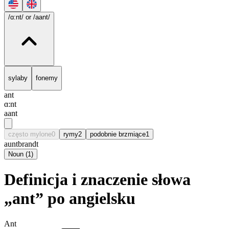
/ɑ:nt/
or /aant/
sylaby
fonemy
ant
ɑ:nt
aant
często mylone
0
rymy
2
podobnie brzmiące
1
aunt
brandt
Noun
(
1
)
Definicja i znaczenie słowa
„ant” po angielsku
Ant