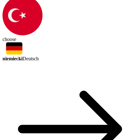
choose
niemiecki
Deutsch