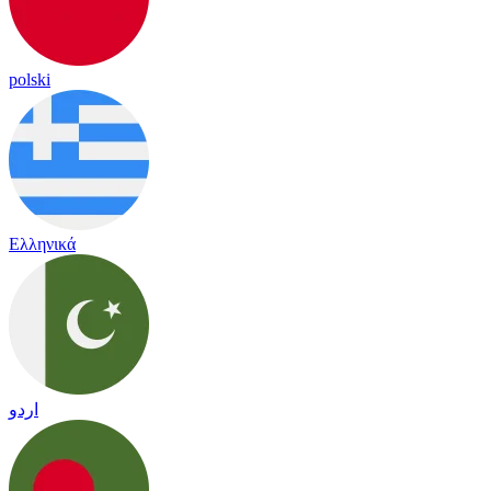
polski
Ελληνικά
اردو