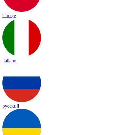
Türkçe
italiano
русский