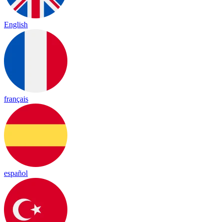
English
français
español