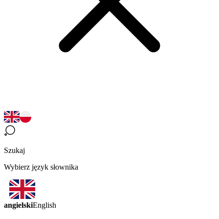
Szukaj
Wybierz język słownika
angielski
English