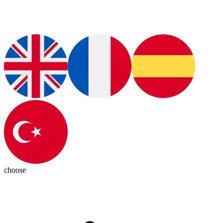
choose