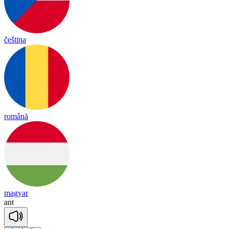
čeština
română
magyar
ant