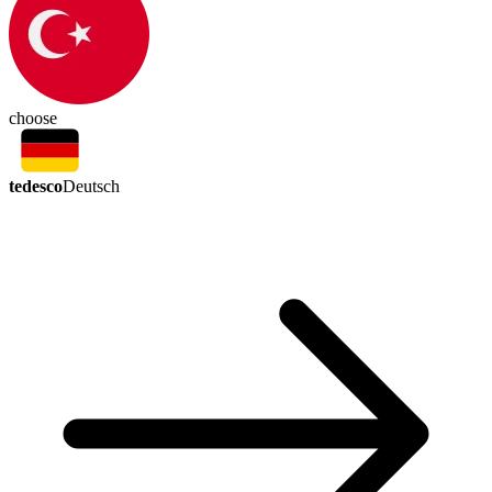
choose
tedesco
Deutsch