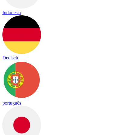
Indonesia
Deutsch
português