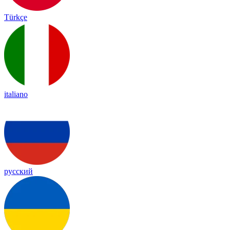
Türkçe
italiano
русский