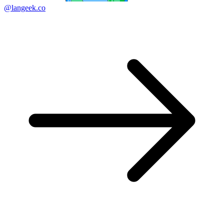
@langeek.co