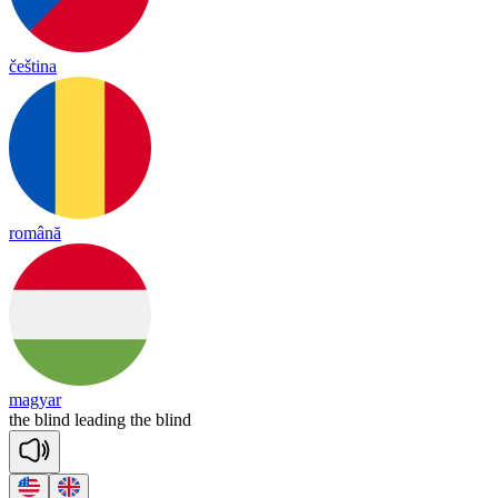
čeština
română
magyar
the
blind
lea
ding
the
blind