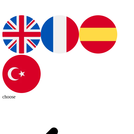
choose