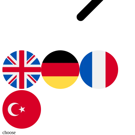
choose