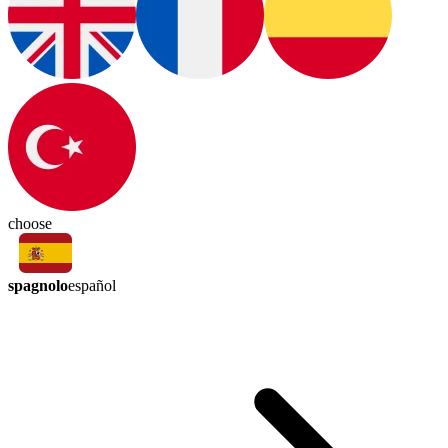
choose
spagnolo
español