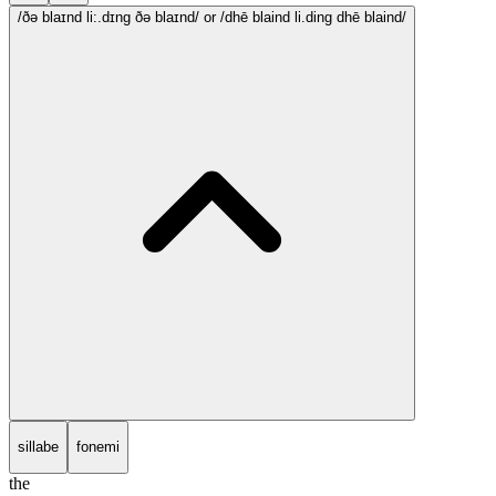
/ðə blaɪnd li:.dɪng ðə blaɪnd/
or /dhē blaind li.ding dhē blaind/
sillabe
fonemi
the