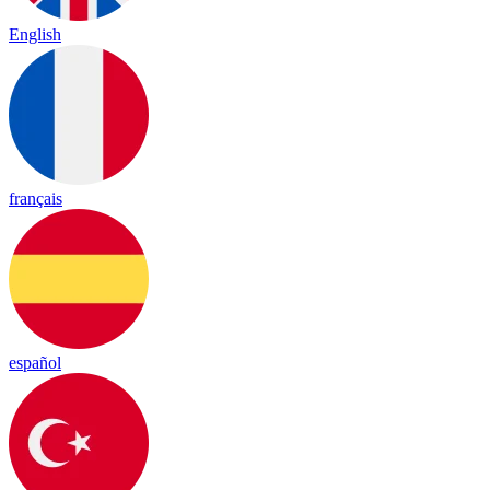
English
français
español