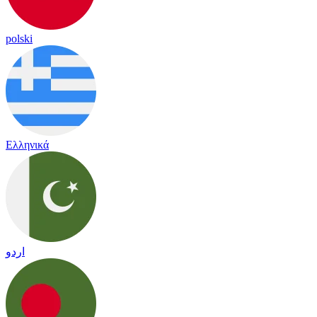
polski
Ελληνικά
اردو