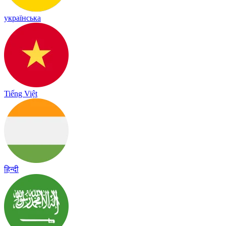
українська
Tiếng Việt
हिन्दी