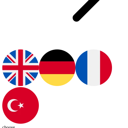
choose