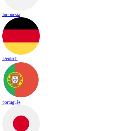
Indonesia
Deutsch
português