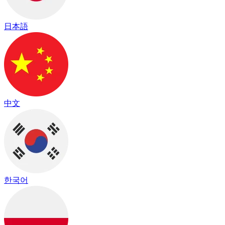
日本語
中文
한국어