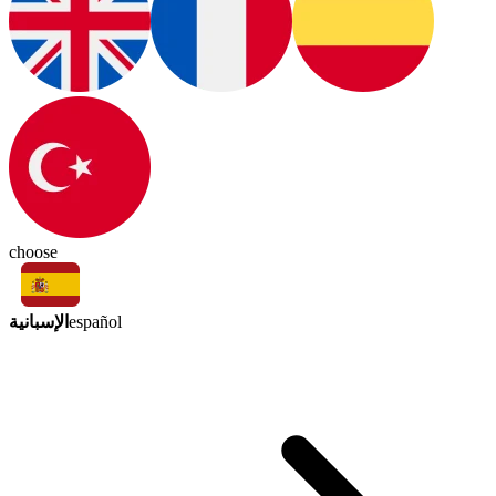
choose
الإسبانية
español