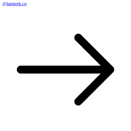
@langeek.co