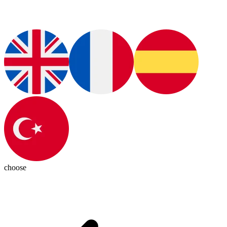
choose