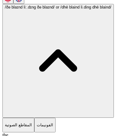
/ðə blaɪnd li:.dɪng ðə blaɪnd/
or /dhē blaind li.ding dhē blaind/
الفونيمات
المقاطع الصوتية
the