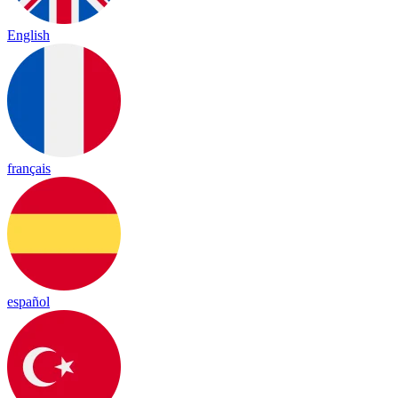
English
français
español