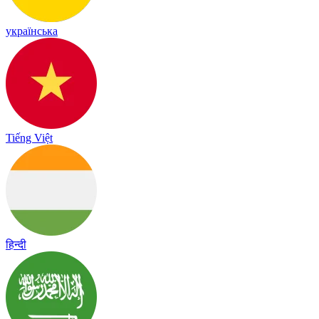
українська
Tiếng Việt
हिन्दी