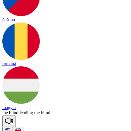
čeština
română
magyar
the
blind
lea
ding
the
blind