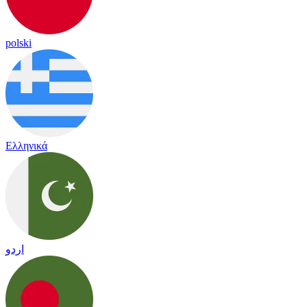
polski
Ελληνικά
اردو