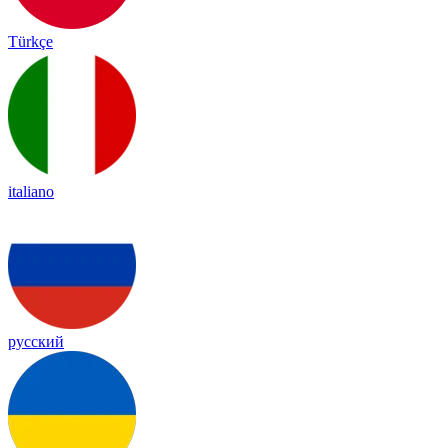
Türkçe
italiano
русский