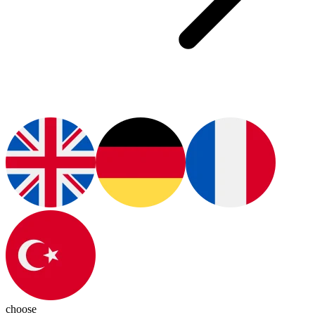
choose