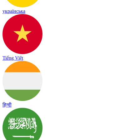
українська
Tiếng Việt
हिन्दी