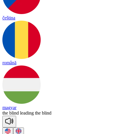
čeština
română
magyar
the
blind
lea
ding
the
blind