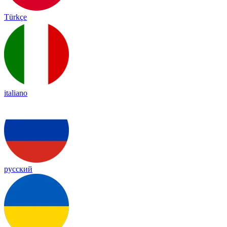
Türkçe
italiano
русский