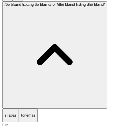
/ðə blaɪnd li:.dɪng ðə blaɪnd/
or /dhē blaind li.ding dhē blaind/
sílabas
fonemas
the