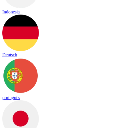
Indonesia
Deutsch
português