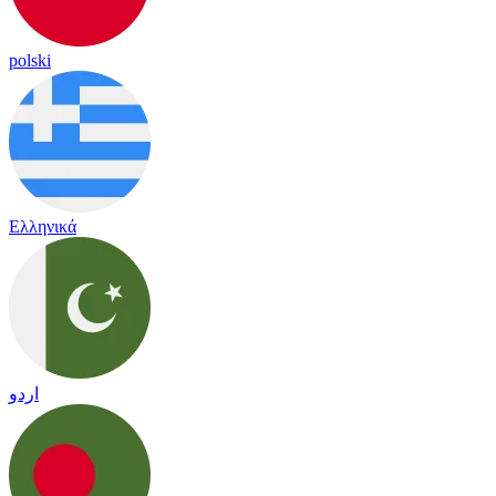
polski
Ελληνικά
اردو