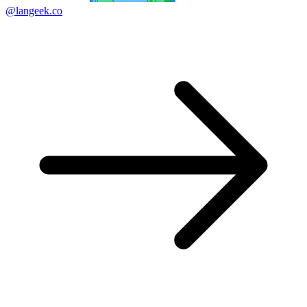
@langeek.co