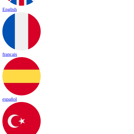
English
français
español