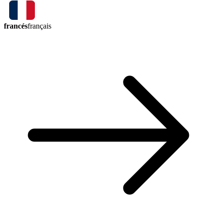
francés
français