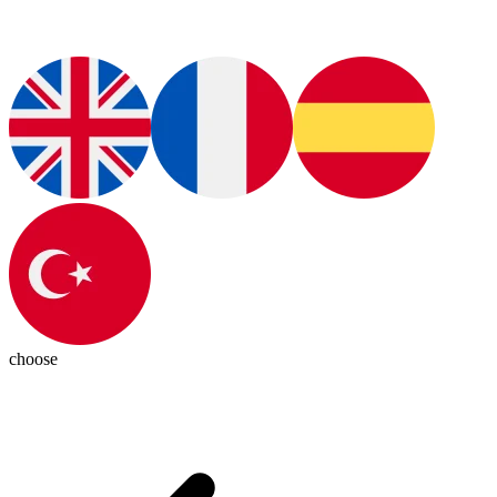
choose