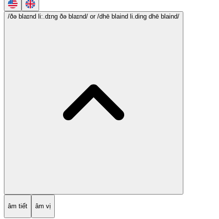
/ðə blaɪnd li:.dɪng ðə blaɪnd/
or /dhē blaind li.ding dhē blaind/
âm tiết
âm vị