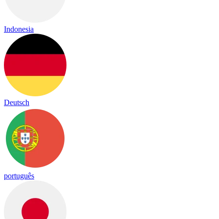
Indonesia
Deutsch
português