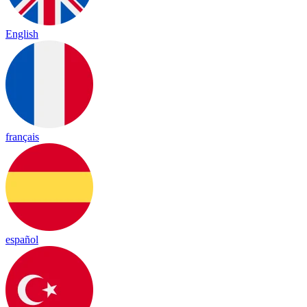
English
français
español