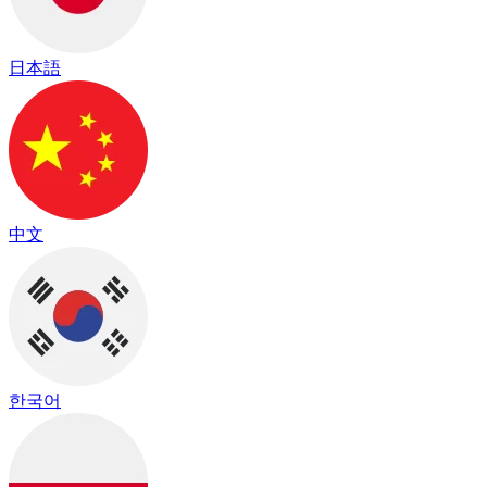
日本語
中文
한국어