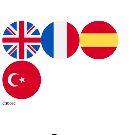
choose