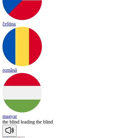
čeština
română
magyar
the
blind
lea
ding
the
blind