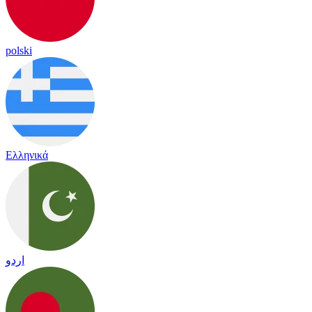
polski
Ελληνικά
اردو