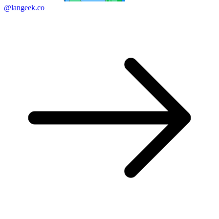
@langeek.co