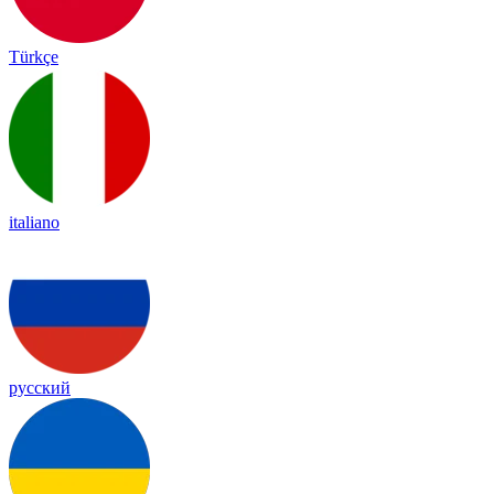
Türkçe
italiano
русский