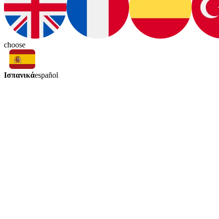
choose
Ισπανικά
español