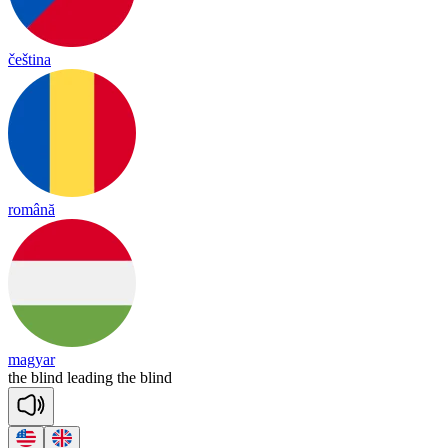
čeština
română
magyar
the
blind
lea
ding
the
blind