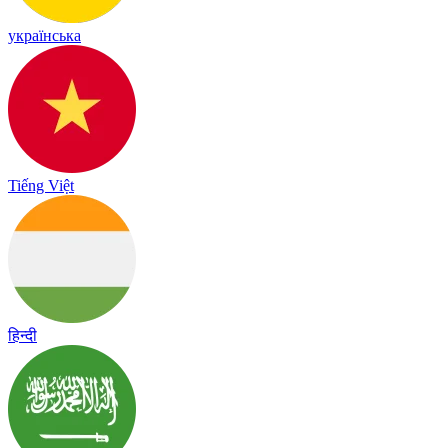
українська
Tiếng Việt
हिन्दी