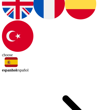
choose
espanhol
español