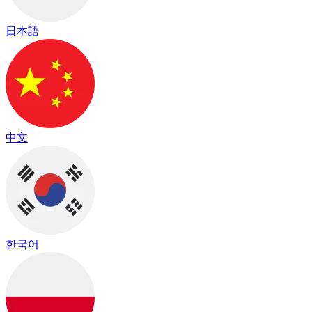
日本語
中文
한국어