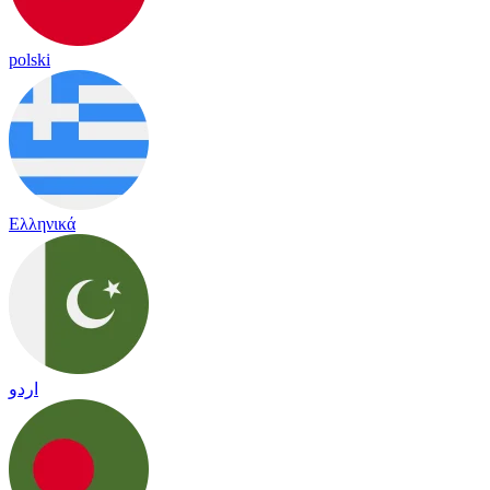
polski
Ελληνικά
اردو