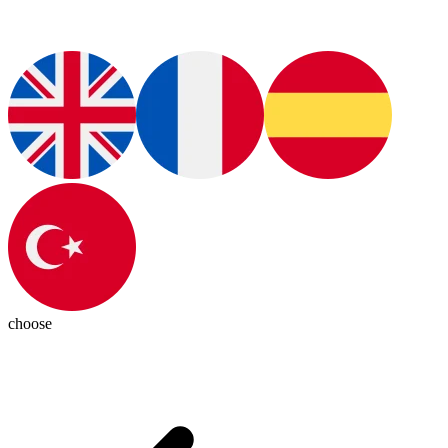
choose