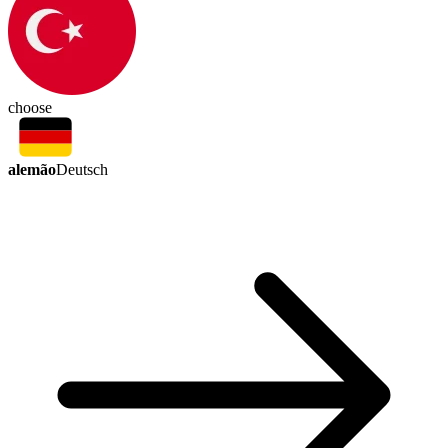
choose
alemão
Deutsch