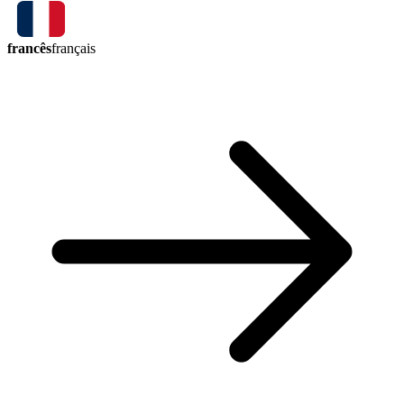
francês
français