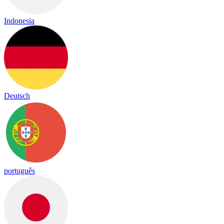
Indonesia
Deutsch
português