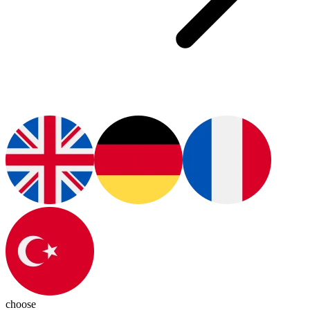
choose