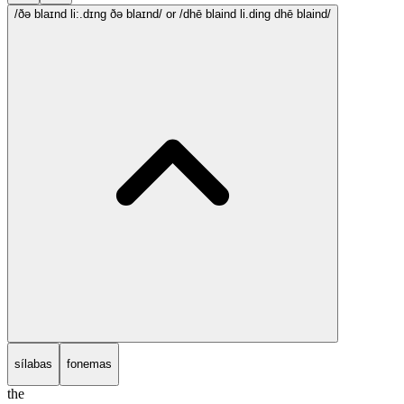
/ðə blaɪnd li:.dɪng ðə blaɪnd/
or /dhē blaind li.ding dhē blaind/
sílabas
fonemas
the