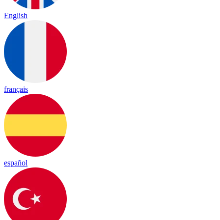
English
français
español