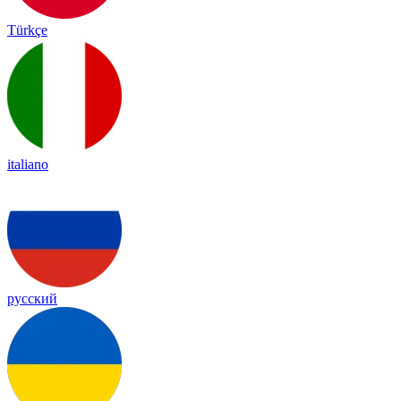
Türkçe
italiano
русский