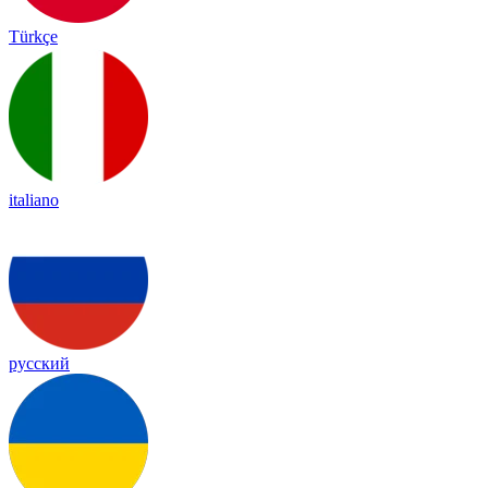
Türkçe
italiano
русский