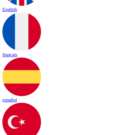
English
français
español