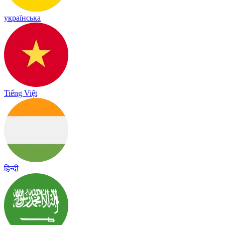
українська
Tiếng Việt
हिन्दी