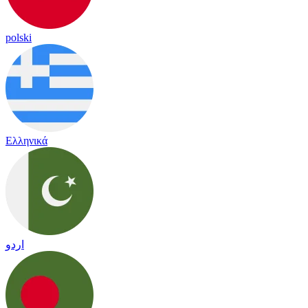
polski
Ελληνικά
اردو