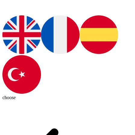
choose