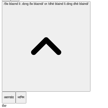
/ðə blaɪnd li:.dɪng ðə blaɪnd/
or /dhē blaind li.ding dhē blaind/
अक्षरखंड
ध्वनिम
the