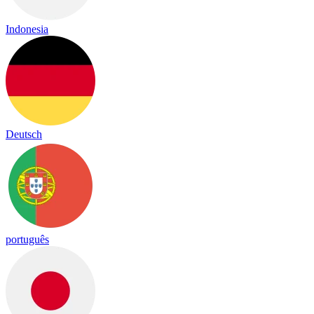
Indonesia
Deutsch
português