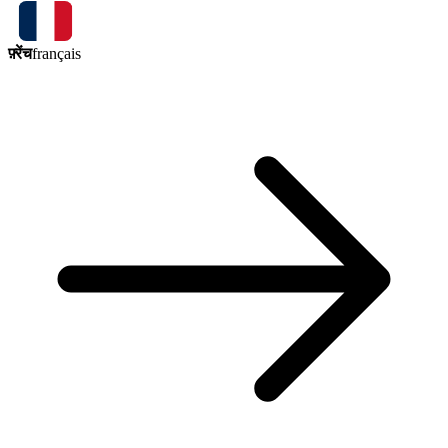
फ़्रेंच
français