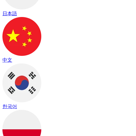
日本語
中文
한국어