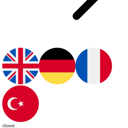
choose