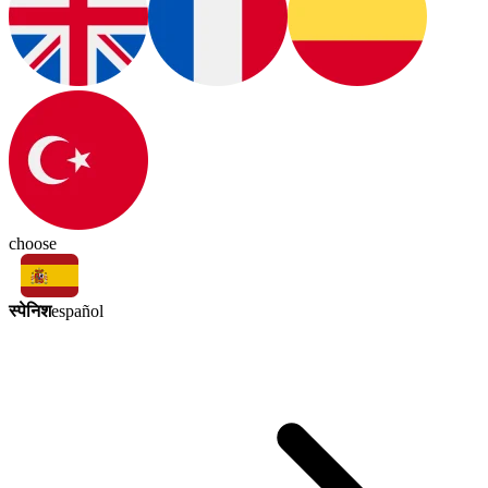
choose
स्पेनिश
español