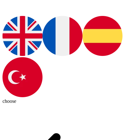
choose