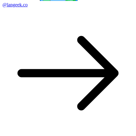
@langeek.co