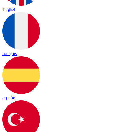
English
français
español