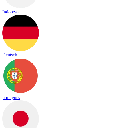
Indonesia
Deutsch
português