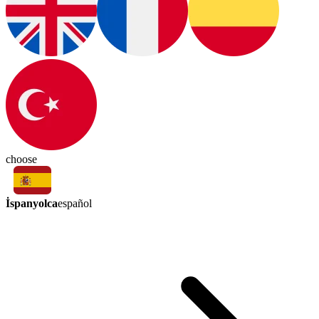
choose
İspanyolca
español