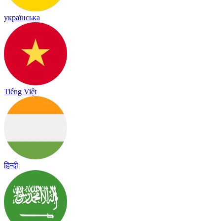
українська
Tiếng Việt
हिन्दी