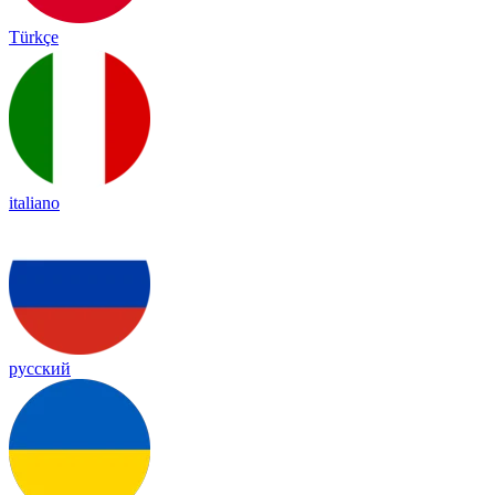
Türkçe
italiano
русский