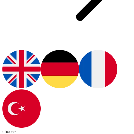
choose