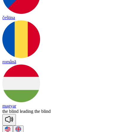
čeština
română
magyar
the
blind
lea
ding
the
blind