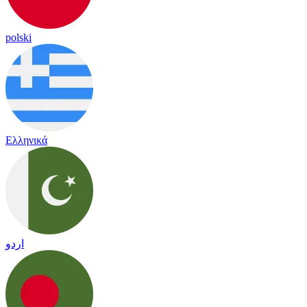
polski
Ελληνικά
اردو