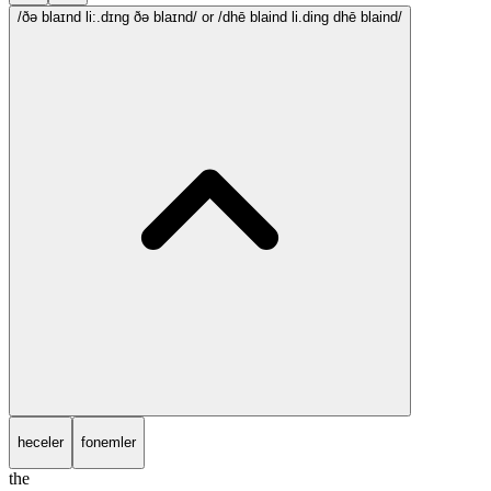
/ðə blaɪnd li:.dɪng ðə blaɪnd/
or /dhē blaind li.ding dhē blaind/
heceler
fonemler
the