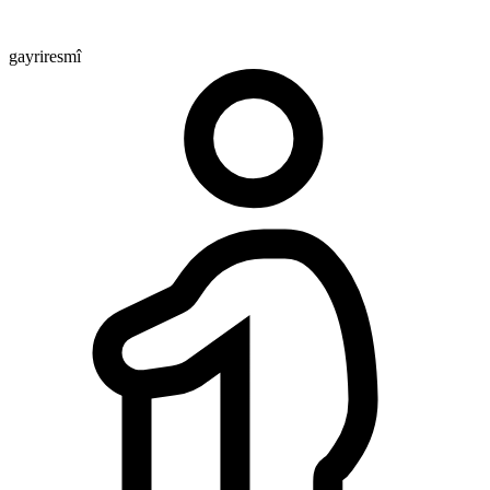
gayriresmî