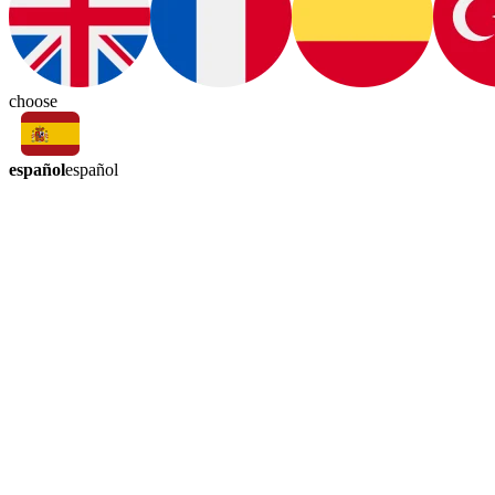
choose
español
español