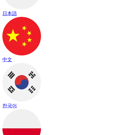
日本語
中文
한국어