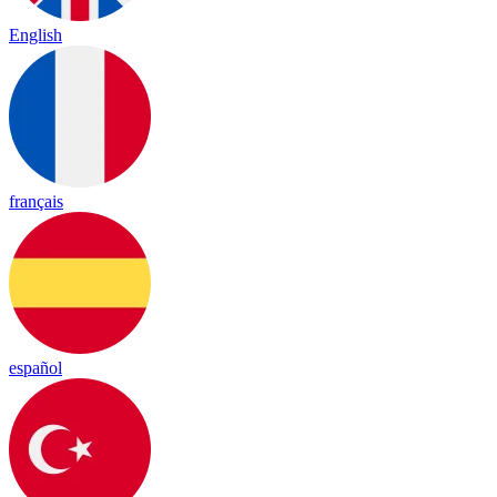
English
français
español