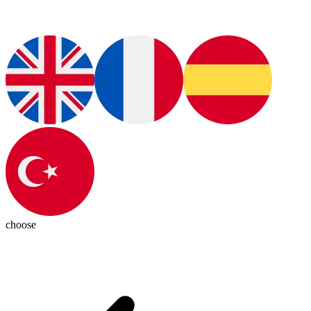
choose