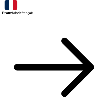
Französisch
français