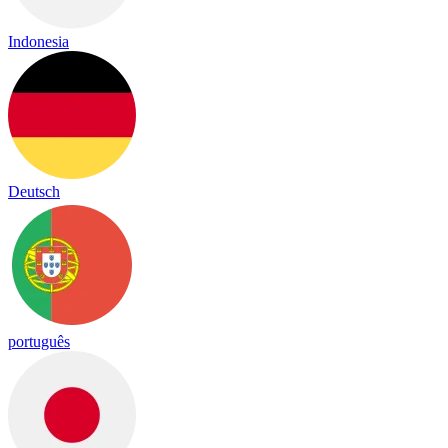
Indonesia
Deutsch
português