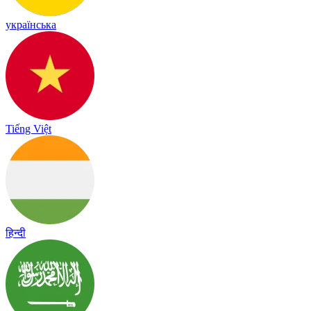
українська
Tiếng Việt
हिन्दी