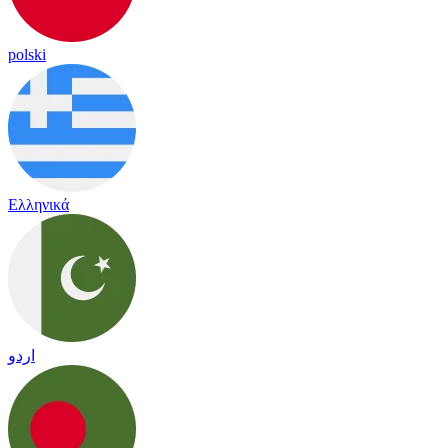
polski
Ελληνικά
اردو