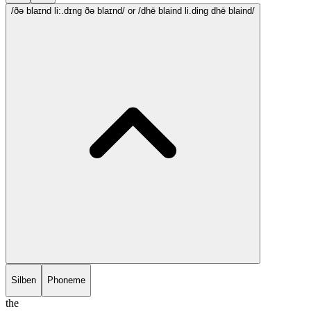
/ðə blaɪnd li:.dɪng ðə blaɪnd/
or /dhē blaind li.ding dhē blaind/
Silben
Phoneme
the