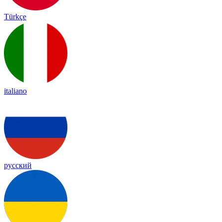
Türkçe
italiano
русский