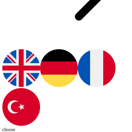
choose