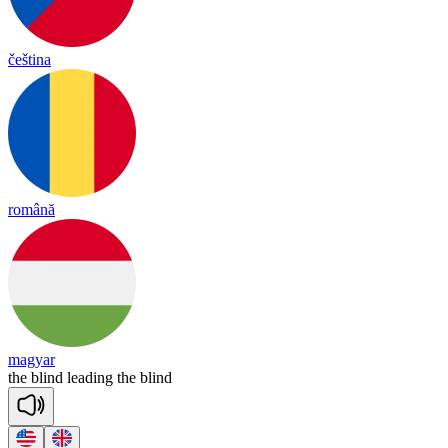
čeština
română
magyar
the
blind
lea
ding
the
blind