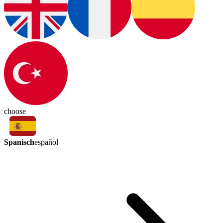
choose
Spanisch
español