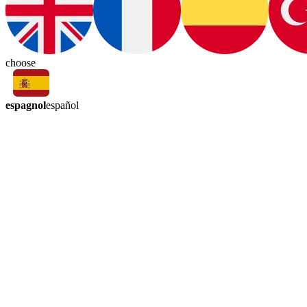
choose
espagnol
español