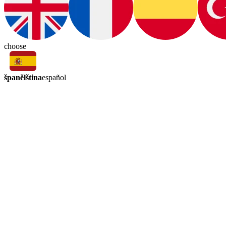
choose
španělština
español