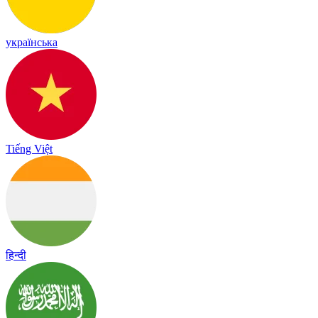
українська
Tiếng Việt
हिन्दी