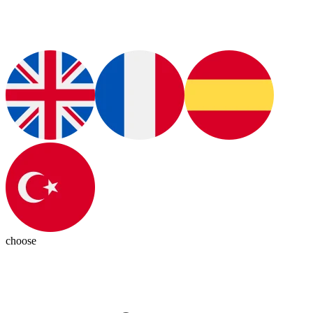
choose