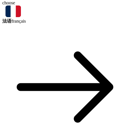
choose
法语
français