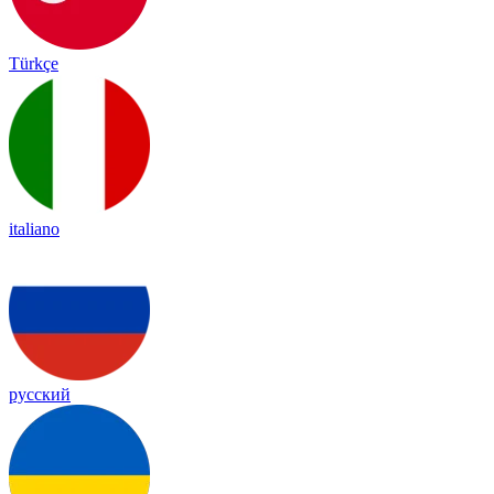
Türkçe
italiano
русский