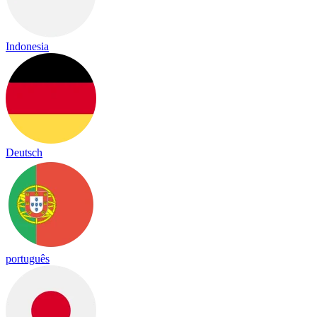
Indonesia
Deutsch
português