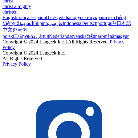
christ
christ almighty
christen
English
français
español
Türkçe
italiano
русский
українська
Tiếng
Việt
हिन्दी
العربية
Filipino
فارسی
Indonesia
Deutsch
português
日本語
中文
한국어
polski
Ελληνικά
اردو
বাংলা
Nederlands
svenska
čeština
română
magyar
Copyright © 2024 Langeek Inc. | All Rights Reserved |
Privacy
Policy
Copyright © 2024 Langeek Inc.
All Rights Reserved
Privacy Policy