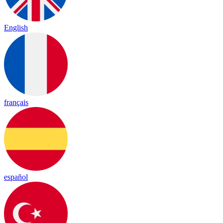
English
français
español