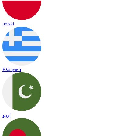
polski
Ελληνικά
اردو