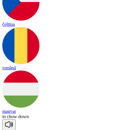
čeština
română
magyar
to
chow
down