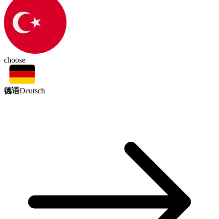
choose
德语
Deutsch