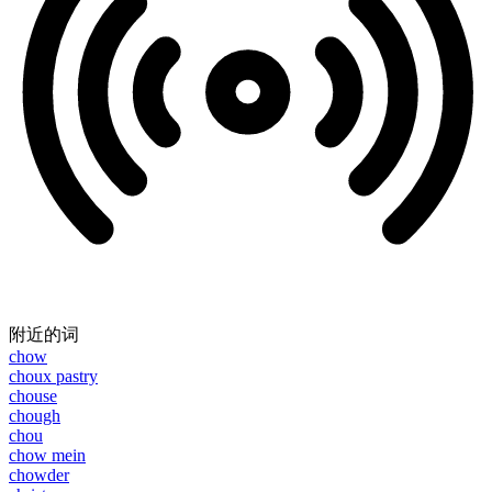
附近的词
chow
choux pastry
chouse
chough
chou
chow mein
chowder