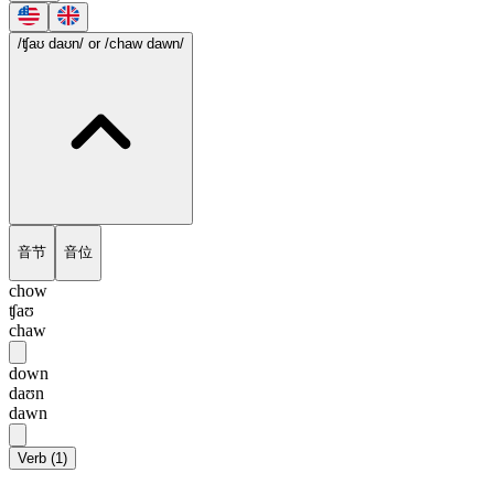
/ʧaʊ daʊn/
or /chaw dawn/
音节
音位
chow
ʧaʊ
chaw
down
daʊn
dawn
Verb
(
1
)