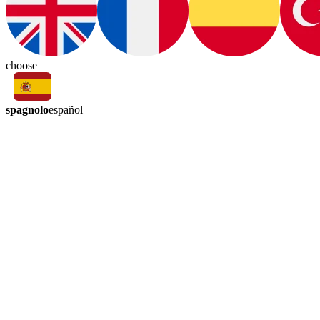
choose
spagnolo
español