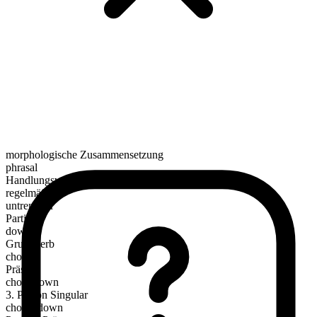
morphologische Zusammensetzung
phrasal
Handlungsverb
regelmäßig
untrennbar
Partikel
down
Grundverb
chow
Präsens
chow down
3. Person Singular
chows down