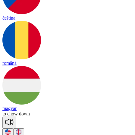
čeština
română
magyar
to
chow
down