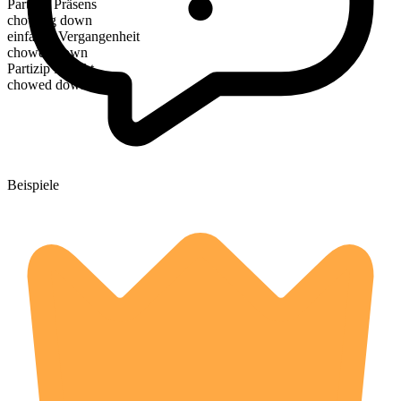
Partizip Präsens
chowing down
einfache Vergangenheit
chowed down
Partizip Perfekt
chowed down
Beispiele