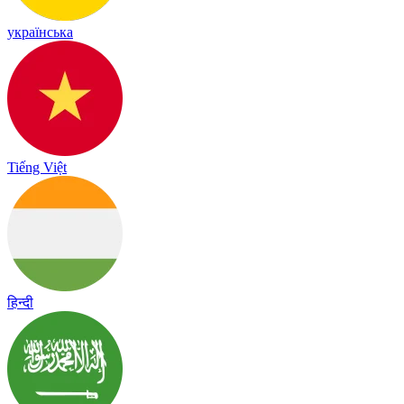
українська
Tiếng Việt
हिन्दी