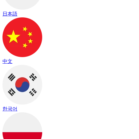
日本語
中文
한국어