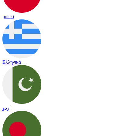
polski
Ελληνικά
اردو