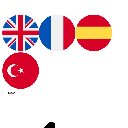
choose