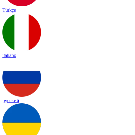
Türkçe
italiano
русский