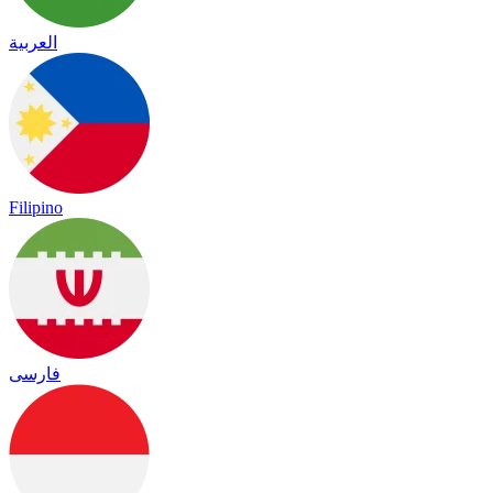
العربية
Filipino
فارسی