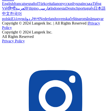
English
français
español
Türkçe
italiano
русский
українська
Tiếng
Việt
हिन्दी
العربية
Filipino
فارسی
Indonesia
Deutsch
português
日本語
中文
한국어
polski
Ελληνικά
اردو
বাংলা
Nederlands
svenska
čeština
română
magyar
Copyright © 2024 Langeek Inc. | All Rights Reserved |
Privacy
Policy
Copyright © 2024 Langeek Inc.
All Rights Reserved
Privacy Policy