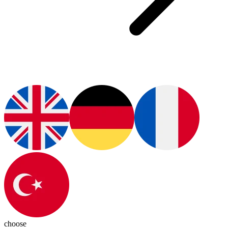
choose