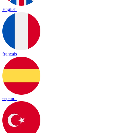
English
français
español