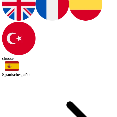
choose
Spanisch
español