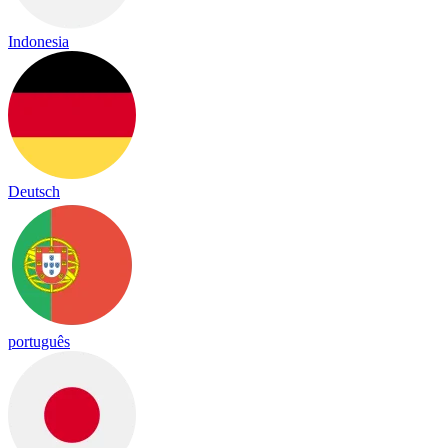
Indonesia
Deutsch
português