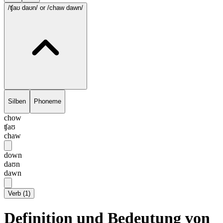
/ʧaʊ daʊn/
or /chaw dawn/
Silben
Phoneme
chow
ʧaʊ
chaw
down
daʊn
dawn
Verb
(
1
)
Definition und Bedeutung von