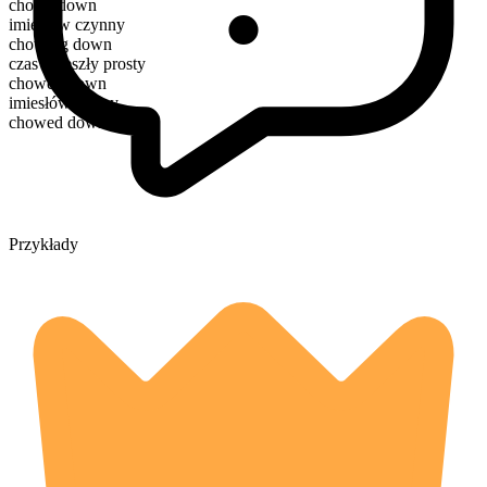
chows down
imiesłów czynny
chowing down
czas przeszły prosty
chowed down
imiesłów bierny
chowed down
Przykłady