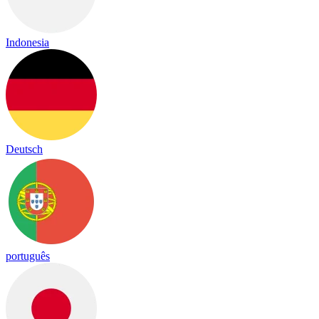
Indonesia
Deutsch
português