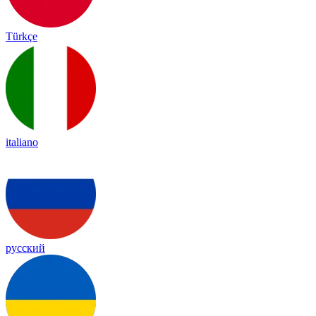
Türkçe
italiano
русский