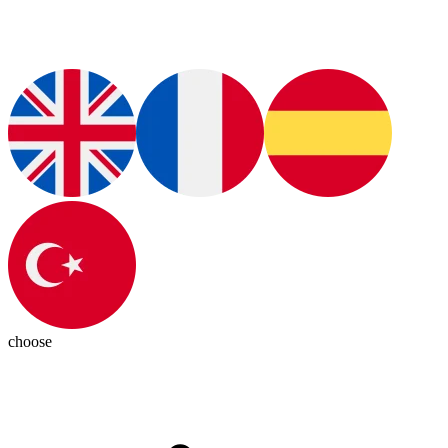
choose