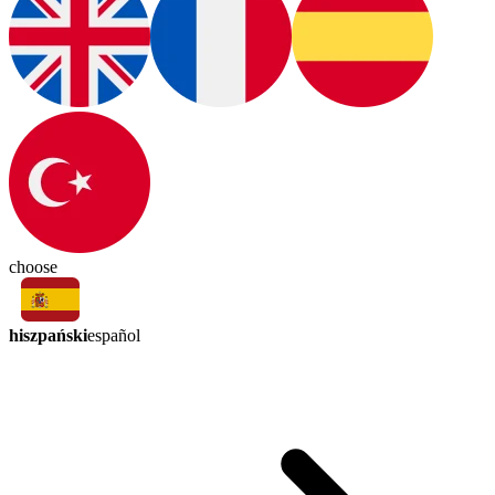
choose
hiszpański
español