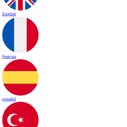
English
français
español