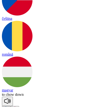
čeština
română
magyar
to
chow
down