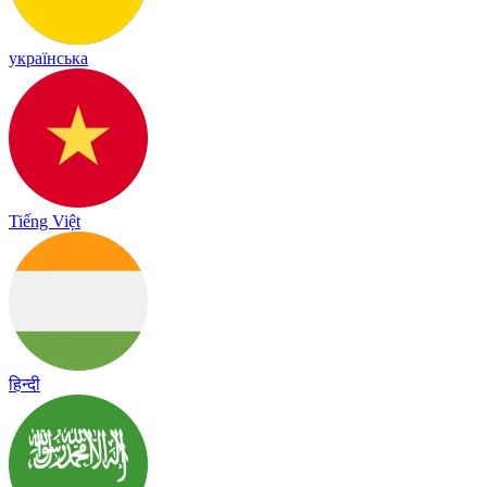
українська
Tiếng Việt
हिन्दी