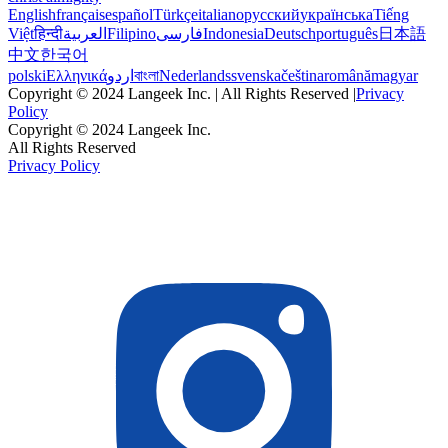
English
français
español
Türkçe
italiano
русский
українська
Tiếng
Việt
हिन्दी
العربية
Filipino
فارسی
Indonesia
Deutsch
português
日本語
中文
한국어
polski
Ελληνικά
اردو
বাংলা
Nederlands
svenska
čeština
română
magyar
Copyright © 2024 Langeek Inc. | All Rights Reserved |
Privacy
Policy
Copyright © 2024 Langeek Inc.
All Rights Reserved
Privacy Policy