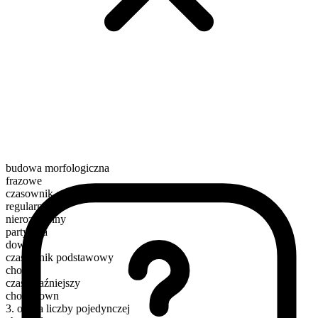
budowa morfologiczna
frazowe
czasownik czynnościowy
regularny
nierozdzielny
partykuła
down
czasownik podstawowy
chow
czas teraźniejszy
chow down
3. osoba liczby pojedynczej