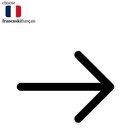
choose
francuski
français