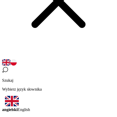
Szukaj
Wybierz język słownika
angielski
English