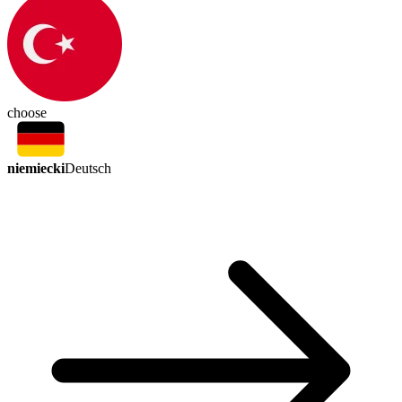
choose
niemiecki
Deutsch