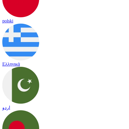
polski
Ελληνικά
اردو