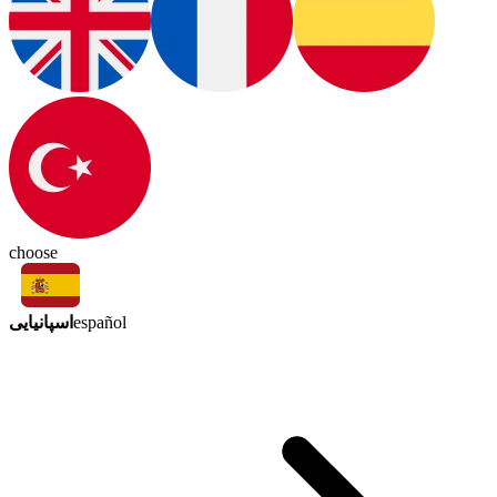
choose
اسپانیایی
español