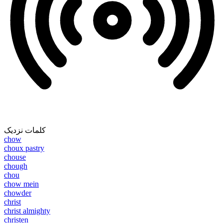
کلمات نزدیک
chow
choux pastry
chouse
chough
chou
chow mein
chowder
christ
christ almighty
christen