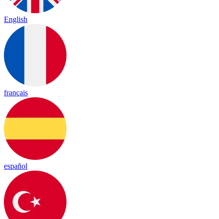
English
français
español