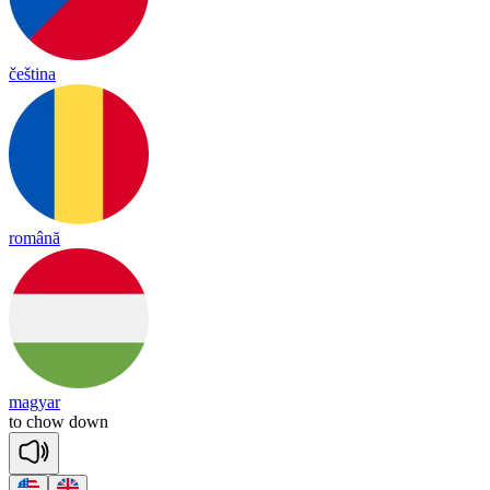
čeština
română
magyar
to
chow
down