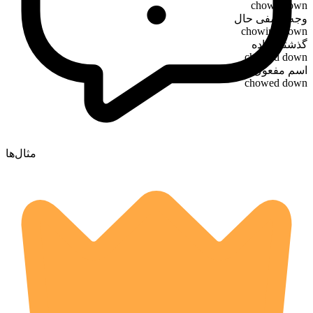
chows down
وجه وصفی حال
chowing down
گذشته ساده
chowed down
اسم مفعول
chowed down
مثال‌ها