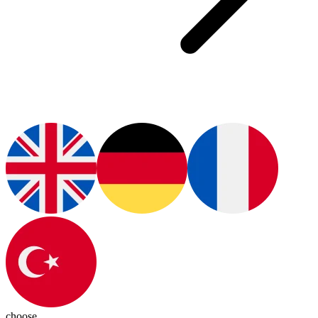
choose