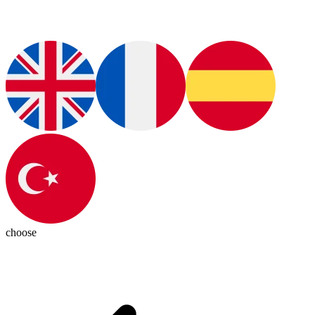
choose