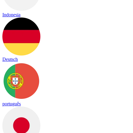
Indonesia
Deutsch
português