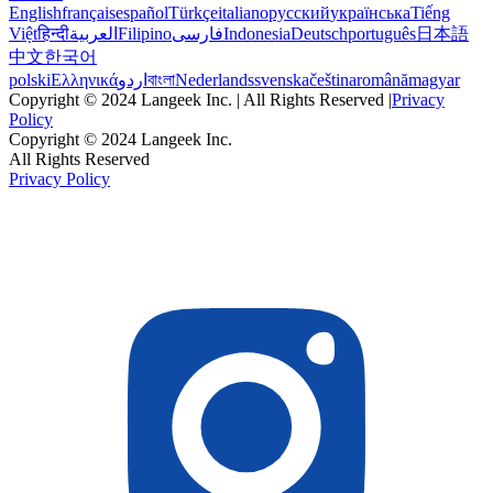
English
français
español
Türkçe
italiano
русский
українська
Tiếng
Việt
हिन्दी
العربية
Filipino
فارسی
Indonesia
Deutsch
português
日本語
中文
한국어
polski
Ελληνικά
اردو
বাংলা
Nederlands
svenska
čeština
română
magyar
Copyright © 2024 Langeek Inc. | All Rights Reserved |
Privacy
Policy
Copyright © 2024 Langeek Inc.
All Rights Reserved
Privacy Policy