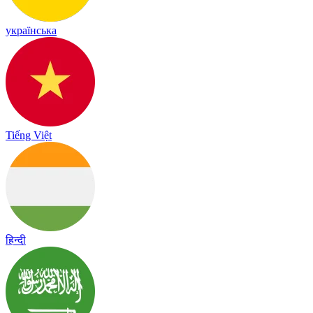
українська
Tiếng Việt
हिन्दी