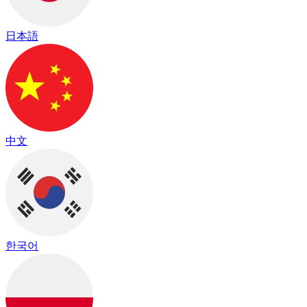
日本語
中文
한국어