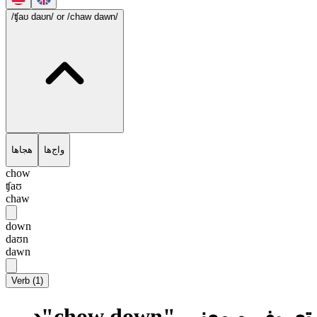
/ʧaʊ daʊn/
or /chaw dawn/
واج‌ها
هجاها
chow
ʧaʊ
chaw
down
daʊn
dawn
Verb
(
1
)
تعریف و معنی "chow down"در