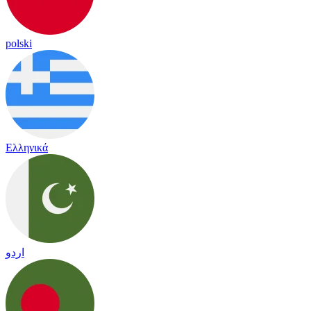
polski
Ελληνικά
اردو