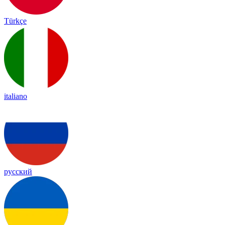
Türkçe
italiano
русский