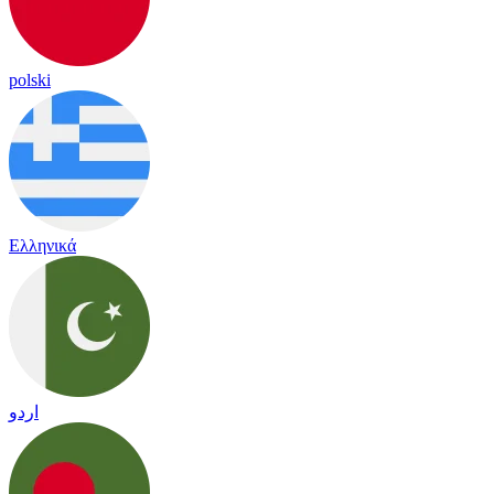
polski
Ελληνικά
اردو