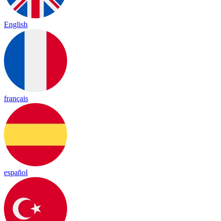
English
français
español