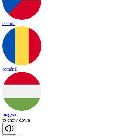
čeština
română
magyar
to
chow
down