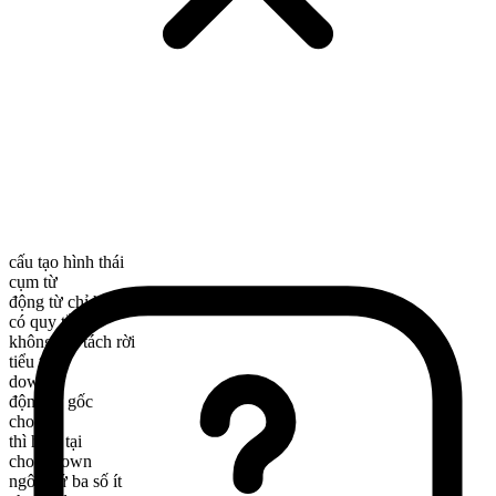
cấu tạo hình thái
cụm từ
động từ chỉ hành động
có quy tắc
không thể tách rời
tiểu từ
down
động từ gốc
chow
thì hiện tại
chow down
ngôi thứ ba số ít