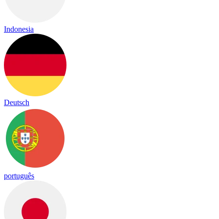
Indonesia
Deutsch
português