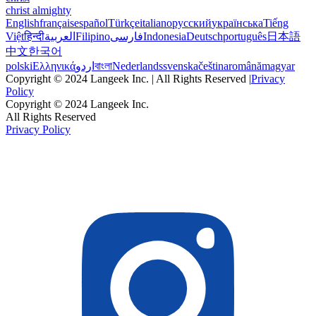
christ almighty
English
français
español
Türkçe
italiano
русский
українська
Tiếng
Việt
हिन्दी
العربية
Filipino
فارسی
Indonesia
Deutsch
português
日本語
中文
한국어
polski
Ελληνικά
اردو
বাংলা
Nederlands
svenska
čeština
română
magyar
Copyright © 2024 Langeek Inc. | All Rights Reserved |
Privacy
Policy
Copyright © 2024 Langeek Inc.
All Rights Reserved
Privacy Policy