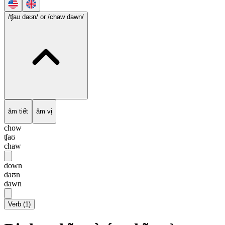
/ʧaʊ daʊn/
or /chaw dawn/
âm tiết
âm vị
chow
ʧaʊ
chaw
down
daʊn
dawn
Verb
(
1
)