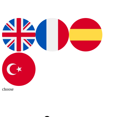
choose