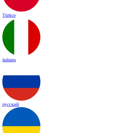
Türkçe
italiano
русский