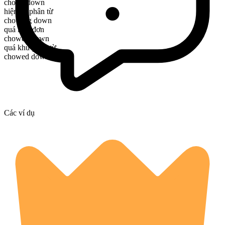
chows down
hiện tại phân từ
chowing down
quá khứ đơn
chowed down
quá khứ phân từ
chowed down
Các ví dụ