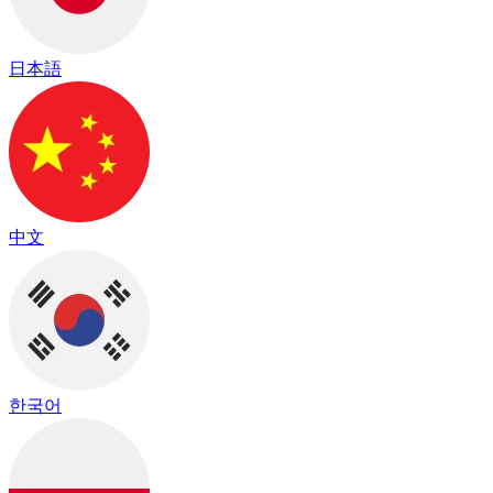
日本語
中文
한국어