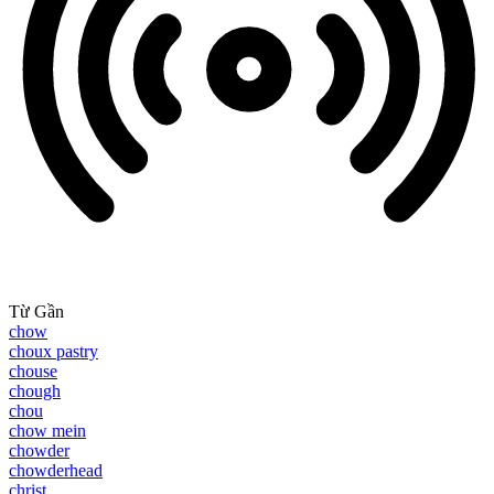
Từ Gần
chow
choux pastry
chouse
chough
chou
chow mein
chowder
chowderhead
christ