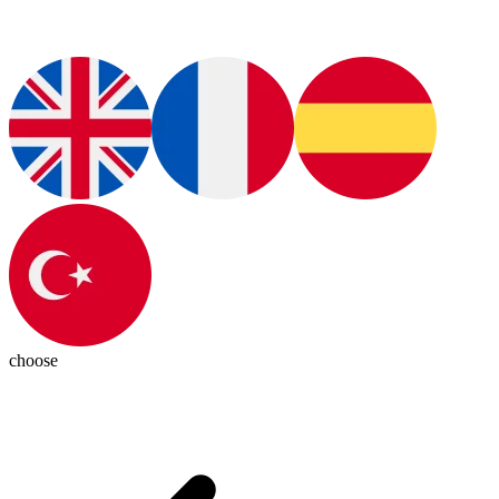
choose