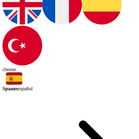
choose
Spaans
español