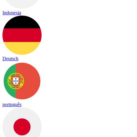
Indonesia
Deutsch
português