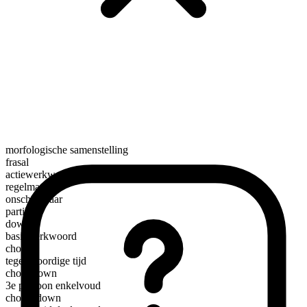
morfologische samenstelling
frasal
actiewerkwoord
regelmatig
onscheidbaar
partikel
down
basiswerkwoord
chow
tegenwoordige tijd
chow down
3e persoon enkelvoud
chows down