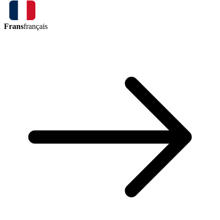
Frans
français