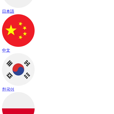
日本語
中文
한국어