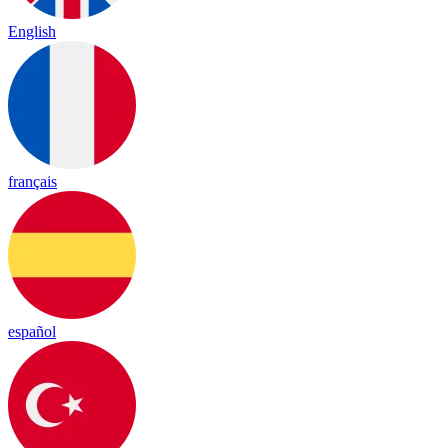
English
français
español