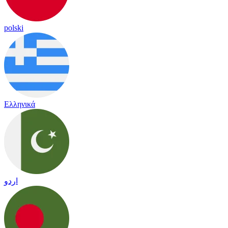
polski
Ελληνικά
اردو