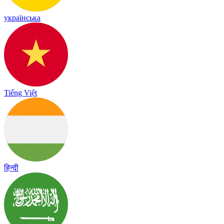
українська
Tiếng Việt
हिन्दी