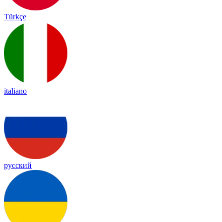
Türkçe
italiano
русский