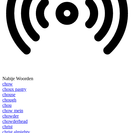
Nabije Woorden
chow
choux pastry
chouse
chough
chou
chow mein
chowder
chowderhead
christ
christ almighty