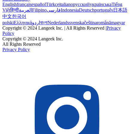
English
français
español
Türkçe
italiano
русский
українська
Tiếng
Việt
हिन्दी
العربية
Filipino
فارسی
Indonesia
Deutsch
português
日本語
中文
한국어
polski
Ελληνικά
اردو
বাংলা
Nederlands
svenska
čeština
română
magyar
Copyright © 2024 Langeek Inc. | All Rights Reserved |
Privacy
Policy
Copyright © 2024 Langeek Inc.
All Rights Reserved
Privacy Policy