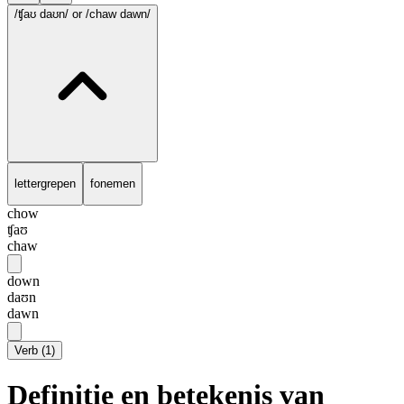
/ʧaʊ daʊn/
or /chaw dawn/
lettergrepen
fonemen
chow
ʧaʊ
chaw
down
daʊn
dawn
Verb
(
1
)
Definitie en betekenis van