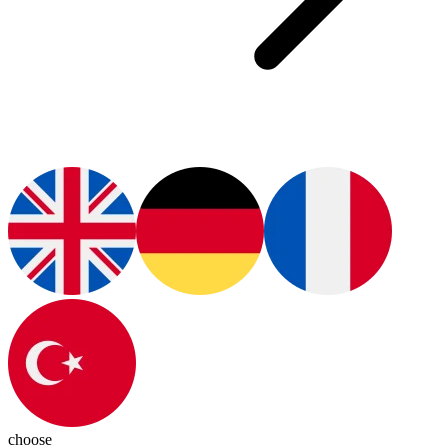
choose