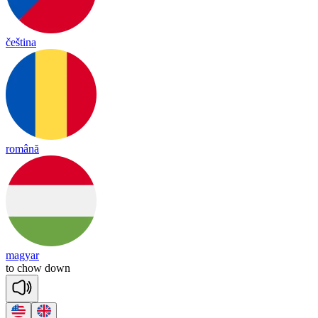
čeština
română
magyar
to
chow
down