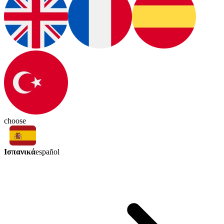
choose
Ισπανικά
español