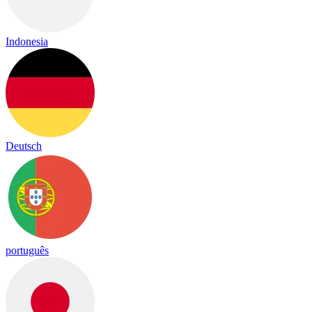
Indonesia
Deutsch
português