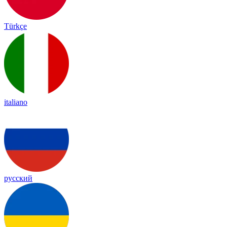
Türkçe
italiano
русский