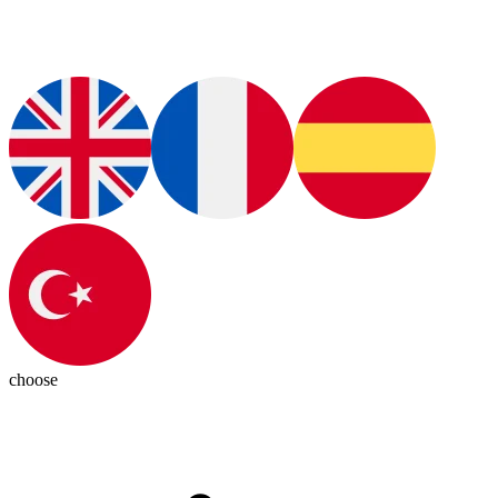
choose