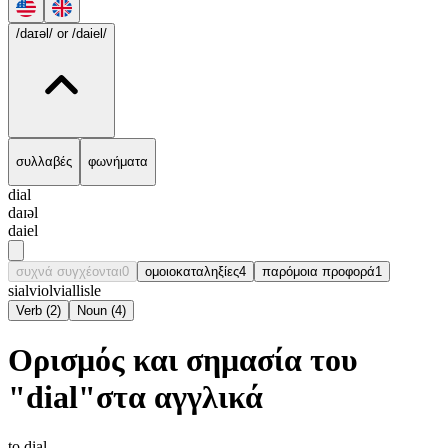
/daɪəl/
or /daiel/
συλλαβές
φωνήματα
dial
daɪəl
daiel
συχνά συγχέονται
0
ομοιοκαταληξίες
4
παρόμοια προφορά
1
sial
viol
vial
lisle
Verb
(
2
)
Noun
(
4
)
Ορισμός και σημασία του
"dial"στα αγγλικά
to dial