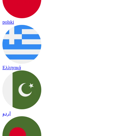
polski
Ελληνικά
اردو