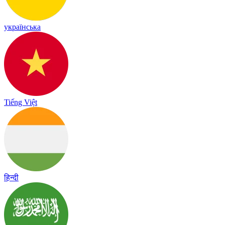
українська
Tiếng Việt
हिन्दी