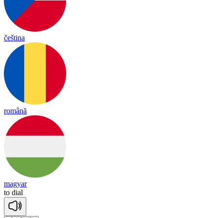
čeština
română
magyar
to
dial