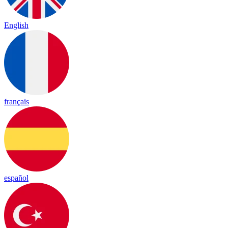
English
français
español