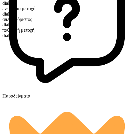
dials
ενεστώτα μετοχή
dialing
απλός αόριστος
dialed
παθητική μετοχή
dialed
Παραδείγματα