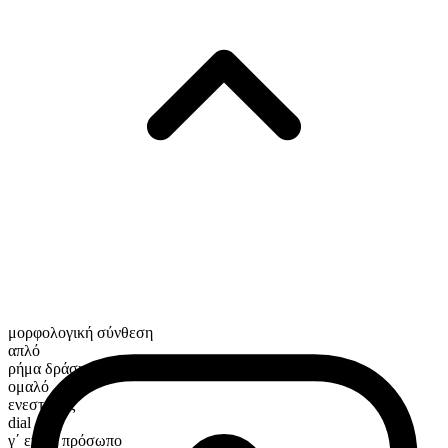
μορφολογική σύνθεση
απλό
ρήμα δράσης
ομαλό
ενεστώτας
dial
γ΄ ενικό πρόσωπο