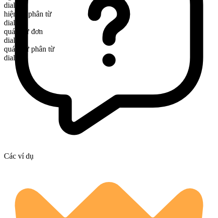
dials
hiện tại phân từ
dialing
quá khứ đơn
dialed
quá khứ phân từ
dialed
Các ví dụ