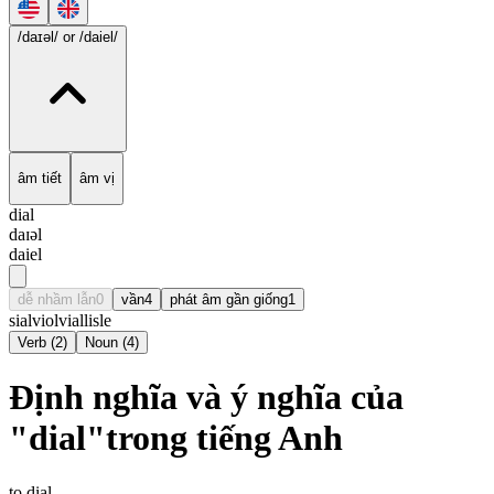
/daɪəl/
or /daiel/
âm tiết
âm vị
dial
daɪəl
daiel
dễ nhầm lẫn
0
vần
4
phát âm gần giống
1
sial
viol
vial
lisle
Verb
(
2
)
Noun
(
4
)
Định nghĩa và ý nghĩa của
"dial"trong tiếng Anh
to dial