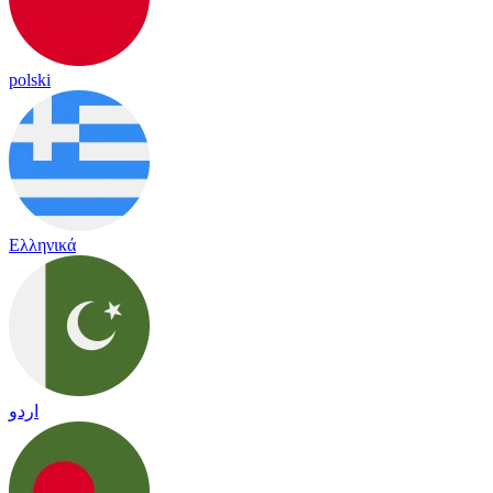
polski
Ελληνικά
اردو