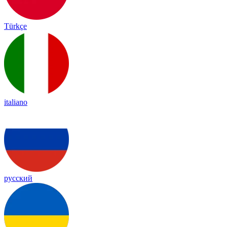
Türkçe
italiano
русский