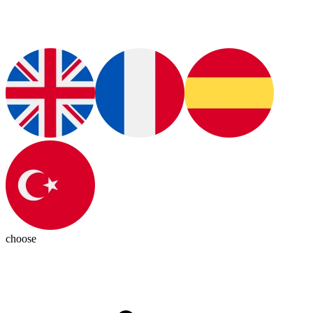
choose