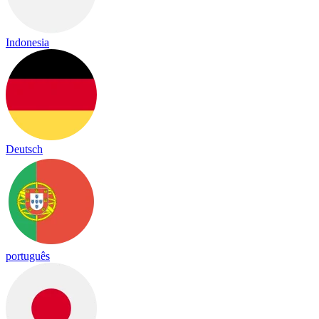
Indonesia
Deutsch
português