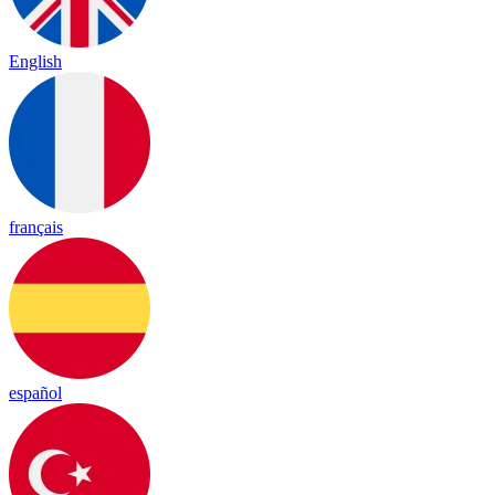
English
français
español