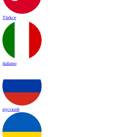
Türkçe
italiano
русский