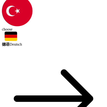
choose
德语
Deutsch