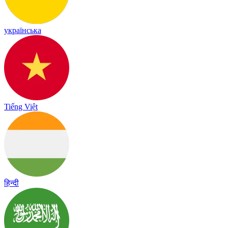
українська
Tiếng Việt
हिन्दी