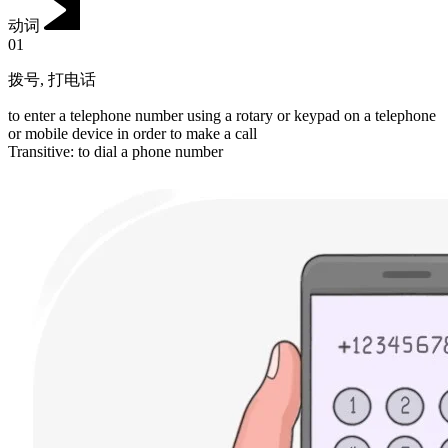
动词
01
拨号
,
打电话
to enter a telephone number using a rotary or keypad on a telephone
or mobile device in order to make a call
Transitive
:
to dial
a phone number