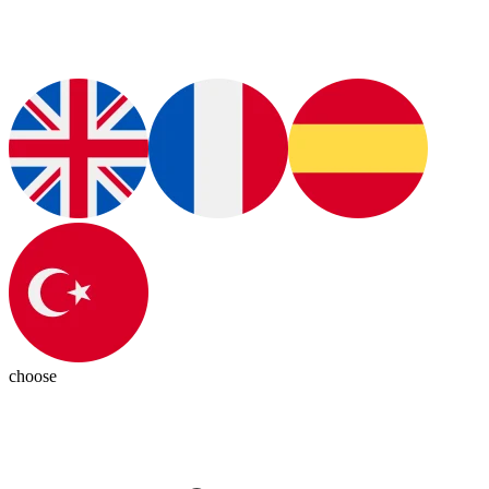
choose