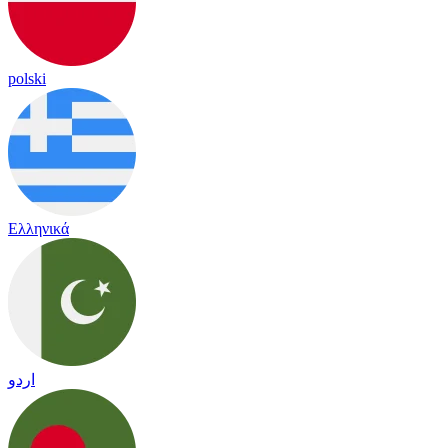
polski
Ελληνικά
اردو