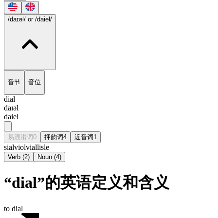
/daɪəl/
or /daiel/
音节
音位
dial
daɪəl
daiel
易混淆词
0
押韵词
4
近音词
1
sial
viol
vial
lisle
Verb
(
2
)
Noun
(
4
)
“dial”的英语定义和含义
to dial