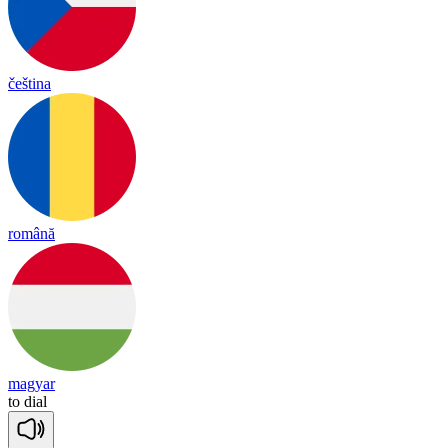
čeština
română
magyar
to
dial