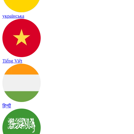
українська
Tiếng Việt
हिन्दी