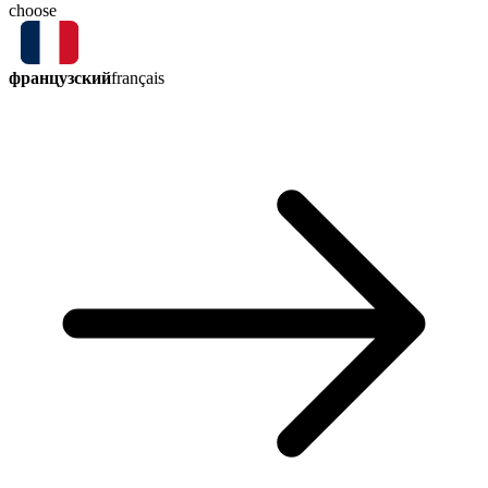
choose
французский
français