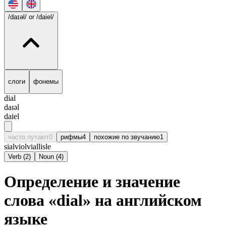
/daɪəl/
or /daiel/
слоги
фонемы
dial
daɪəl
daiel
часто путают
0
рифмы
4
похожие по звучанию
1
sial
viol
vial
lisle
Verb
(
2
)
Noun
(
4
)
Определение и значение
слова «dial» на английском
языке