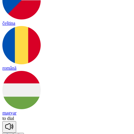
čeština
română
magyar
to
dial