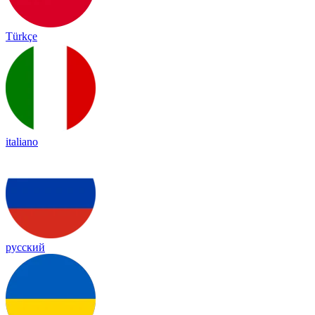
Türkçe
italiano
русский