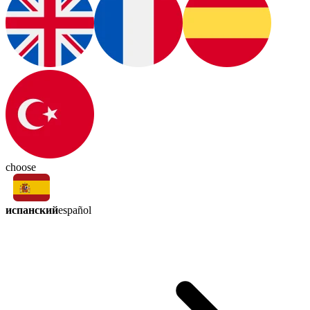
choose
испанский
español