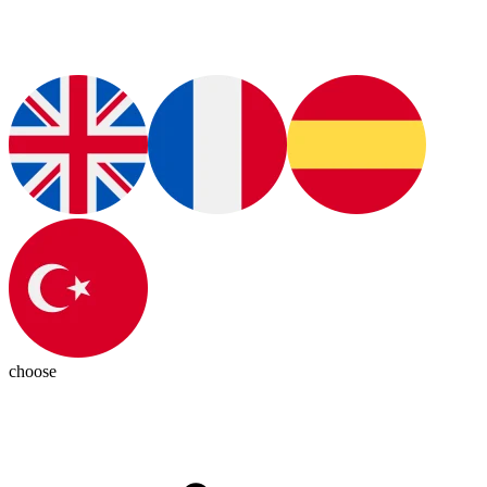
choose