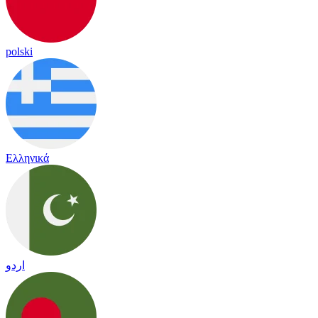
polski
Ελληνικά
اردو