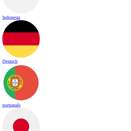
Indonesia
Deutsch
português