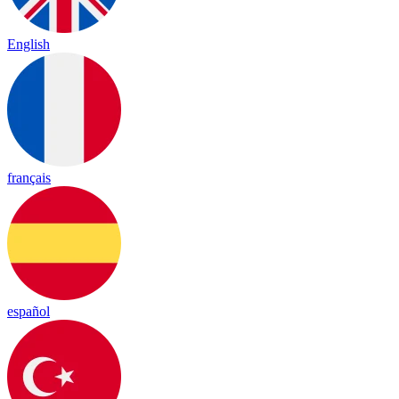
English
français
español