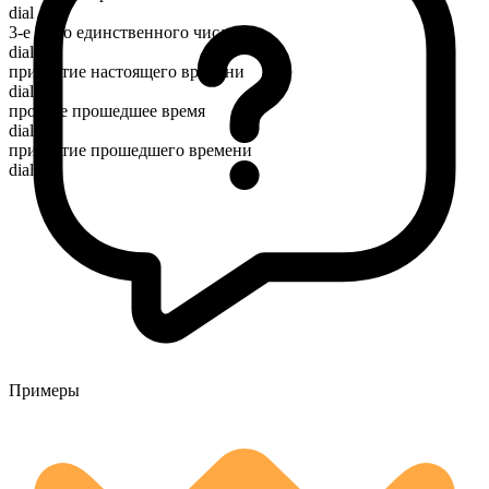
dial
3-е лицо единственного числа
dials
причастие настоящего времени
dialing
простое прошедшее время
dialed
причастие прошедшего времени
dialed
Примеры