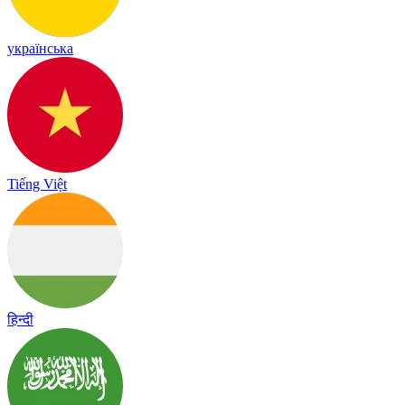
українська
Tiếng Việt
हिन्दी