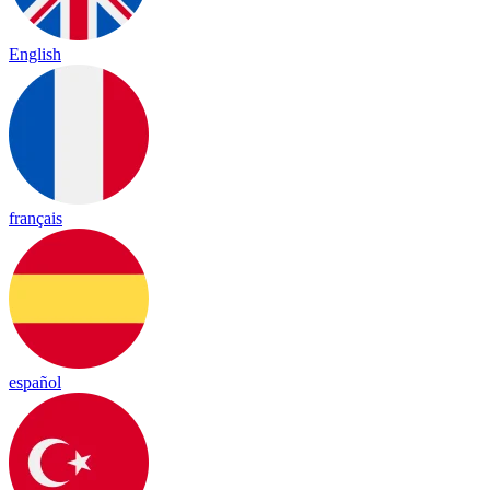
English
français
español