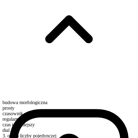
budowa morfologiczna
prosty
czasownik czynnościowy
regularny
czas teraźniejszy
dial
3. osoba liczby pojedynczej