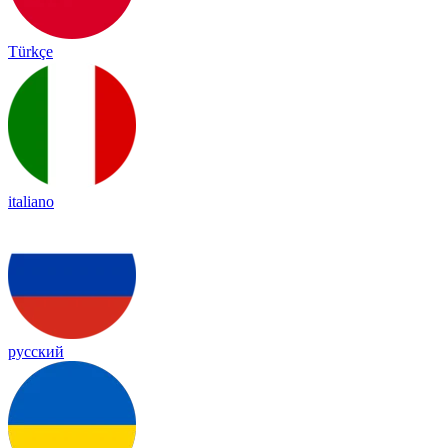
Türkçe
italiano
русский