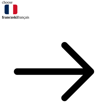
choose
francuski
français