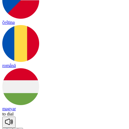
čeština
română
magyar
to
dial