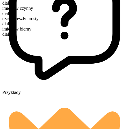
dials
imiesłów czynny
dialing
czas przeszły prosty
dialed
imiesłów bierny
dialed
Przykłady