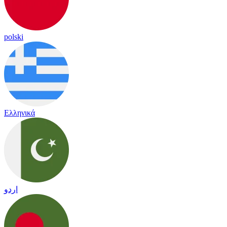
polski
Ελληνικά
اردو