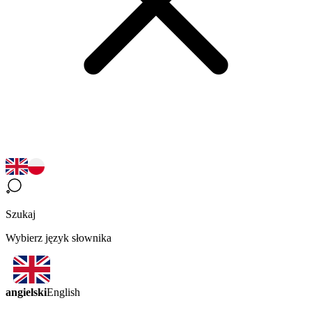
Szukaj
Wybierz język słownika
angielski
English