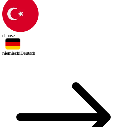
choose
niemiecki
Deutsch