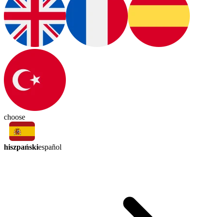
choose
hiszpański
español