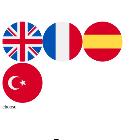
choose