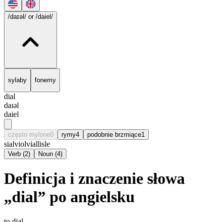
/daɪəl/
or /daiel/
sylaby
fonemy
dial
daɪəl
daiel
często mylone
0
rymy
4
podobnie brzmiące
1
sial
viol
vial
lisle
Verb
(
2
)
Noun
(
4
)
Definicja i znaczenie słowa
„dial” po angielsku
to dial