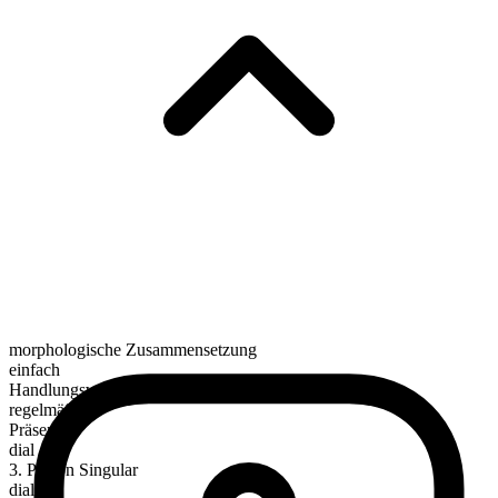
morphologische Zusammensetzung
einfach
Handlungsverb
regelmäßig
Präsens
dial
3. Person Singular
dials