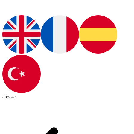
choose