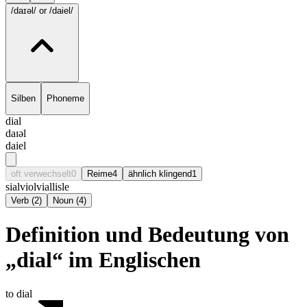
/daɪəl/
or /daiel/
Silben
Phoneme
dial
daɪəl
daiel
oft verwechselt
0
Reime
4
ähnlich klingend
1
sial
viol
vial
lisle
Verb
(
2
)
Noun
(
4
)
Definition und Bedeutung von
„dial“ im Englischen
to dial