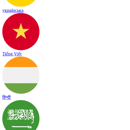
українська
Tiếng Việt
हिन्दी