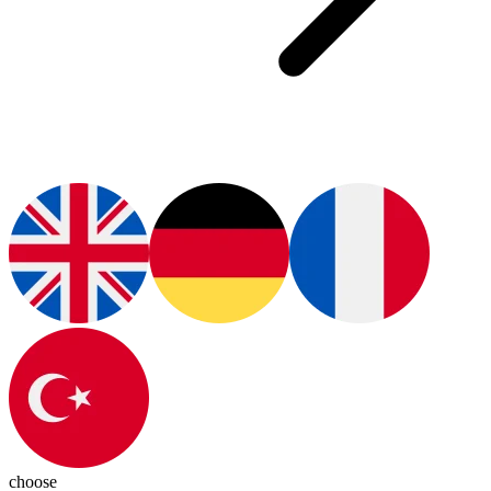
choose