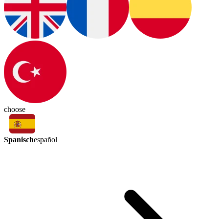
choose
Spanisch
español