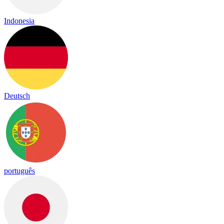
Indonesia
Deutsch
português