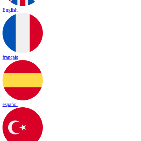
English
français
español