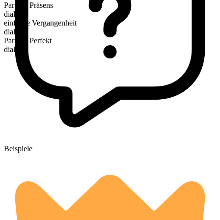
Partizip Präsens
dialing
einfache Vergangenheit
dialed
Partizip Perfekt
dialed
Beispiele