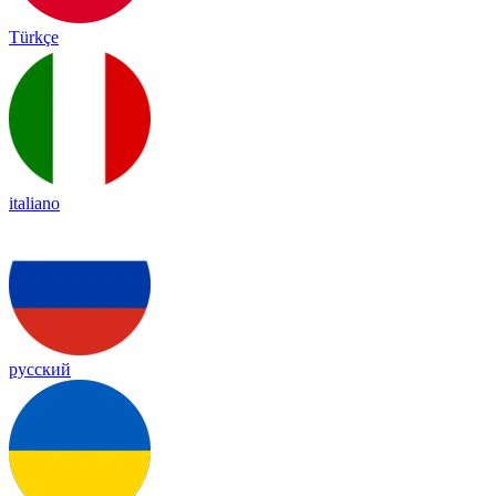
Türkçe
italiano
русский