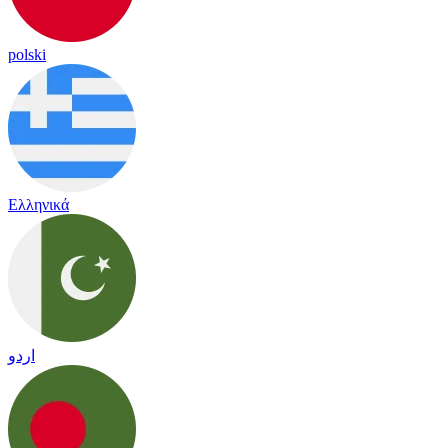
polski
Ελληνικά
اردو