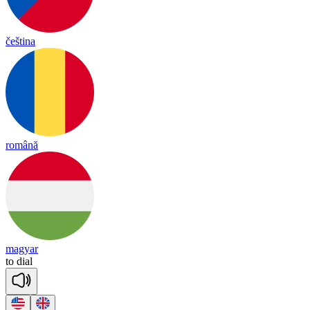
čeština
română
magyar
to
dial