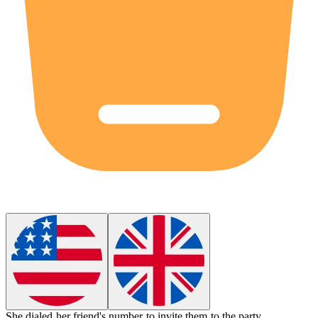
She
dialed
her friend's number to invite them to the party.