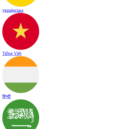
українська
Tiếng Việt
हिन्दी