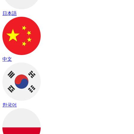
日本語
中文
한국어