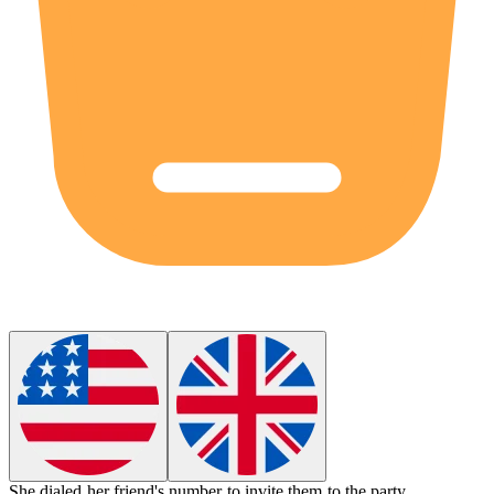
She
dialed
her friend's number to invite them to the party.