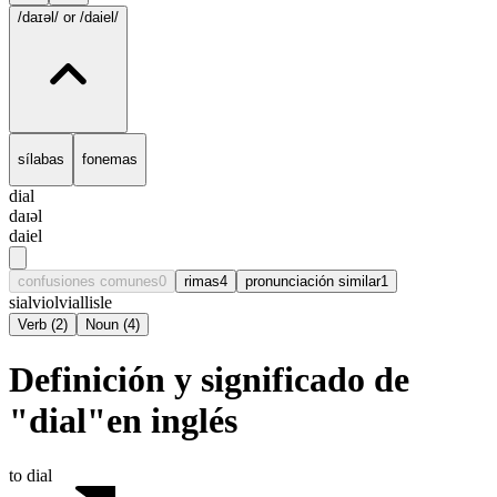
/daɪəl/
or /daiel/
sílabas
fonemas
dial
daɪəl
daiel
confusiones comunes
0
rimas
4
pronunciación similar
1
sial
viol
vial
lisle
Verb
(
2
)
Noun
(
4
)
Definición y significado de
"dial"en inglés
to dial