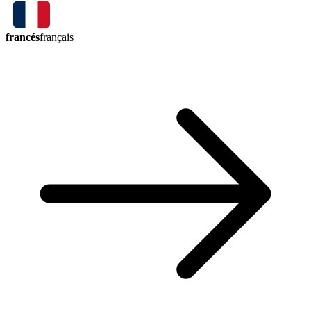
francés
français