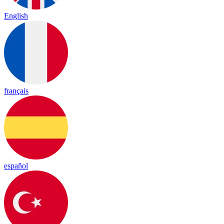
English
français
español