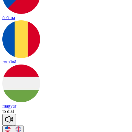
čeština
română
magyar
to
dial