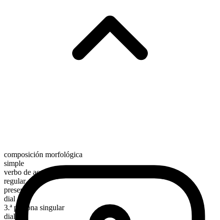
composición morfológica
simple
verbo de acción
regular
presente
dial
3.ª persona singular
dials