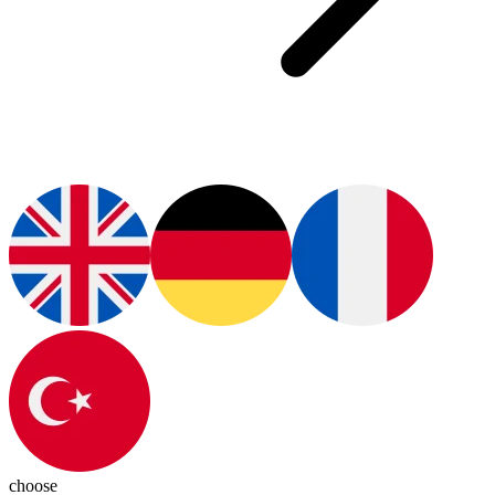
choose