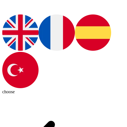
choose