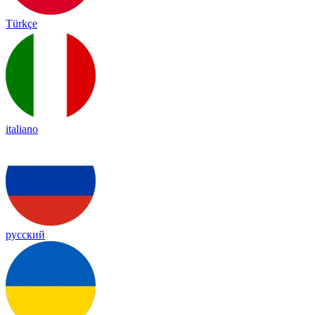
Türkçe
italiano
русский