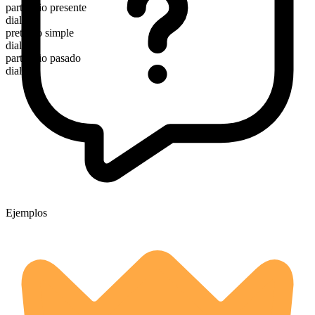
participio presente
dialing
pretérito simple
dialed
participio pasado
dialed
Ejemplos