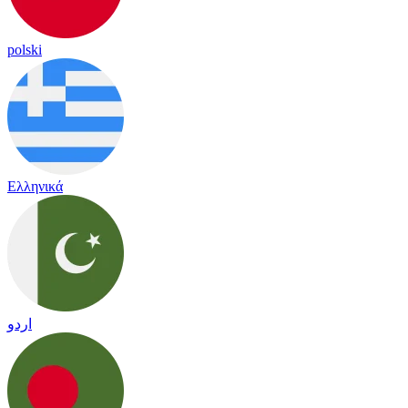
polski
Ελληνικά
اردو