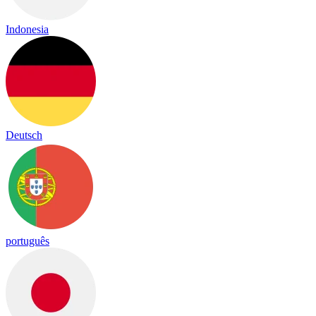
Indonesia
Deutsch
português