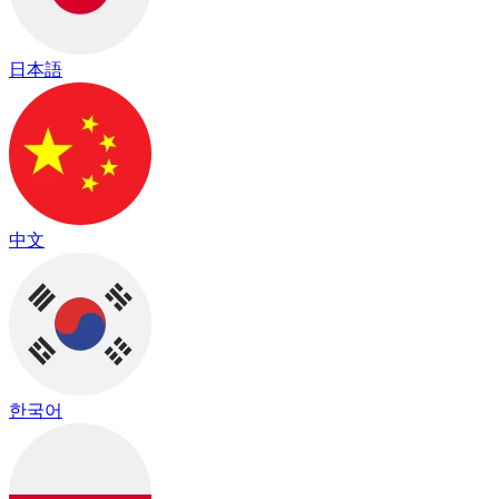
日本語
中文
한국어