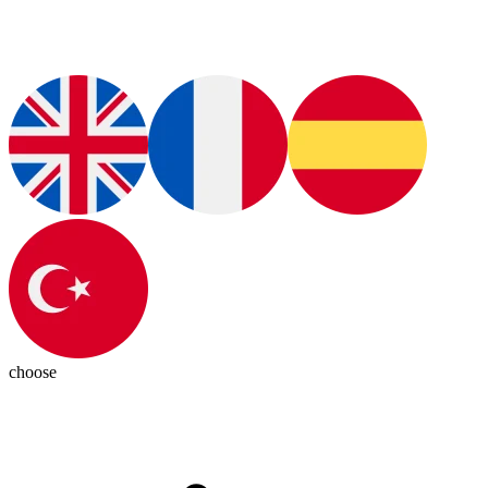
choose