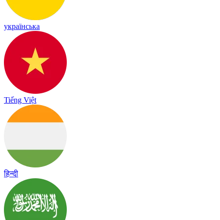
українська
Tiếng Việt
हिन्दी