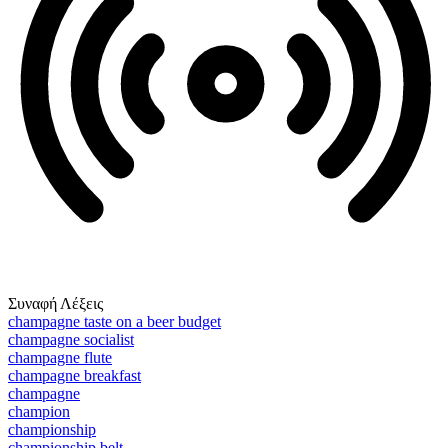
Συναφή Λέξεις
champagne taste on a beer budget
champagne socialist
champagne flute
champagne breakfast
champagne
champion
championship
championship belt