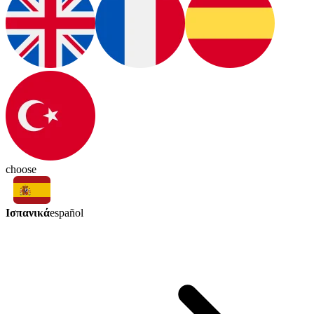
choose
Ισπανικά
español