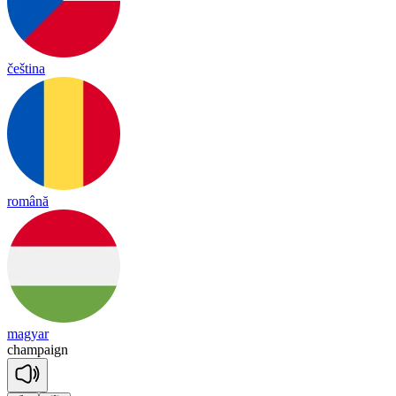
čeština
română
magyar
cham
paign