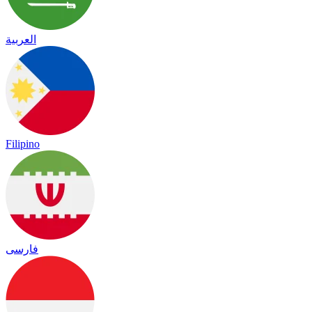
العربية
Filipino
فارسی