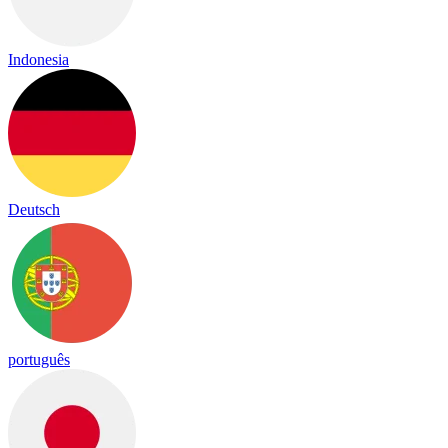
Indonesia
Deutsch
português