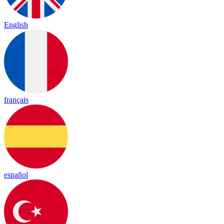
English
français
español