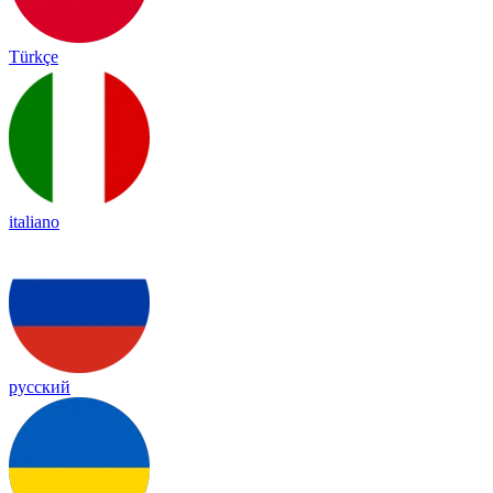
Türkçe
italiano
русский