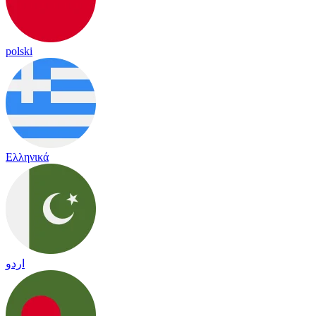
polski
Ελληνικά
اردو