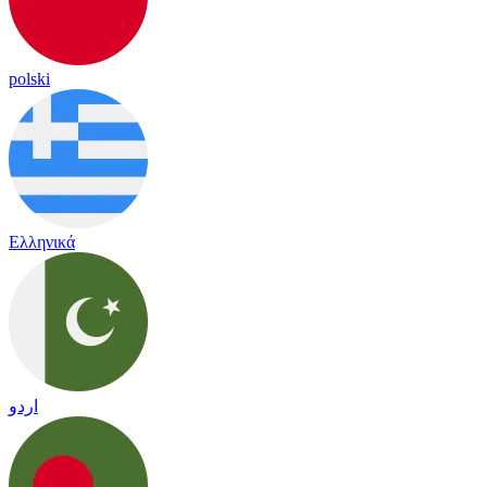
polski
Ελληνικά
اردو