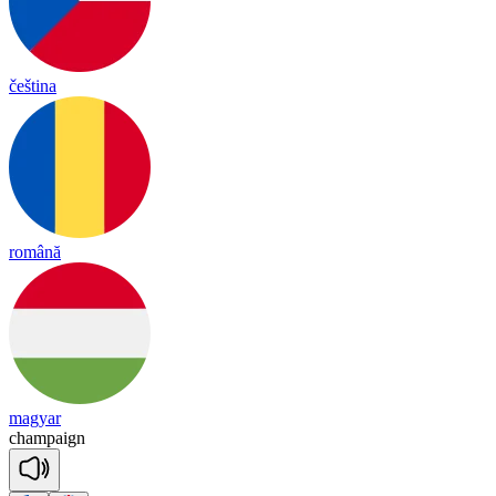
čeština
română
magyar
cham
paign