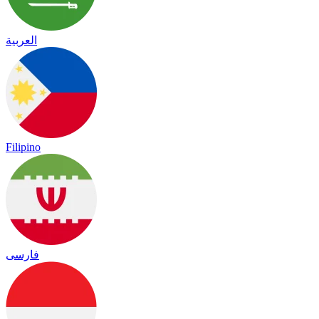
العربية
Filipino
فارسی