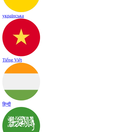
українська
Tiếng Việt
हिन्दी