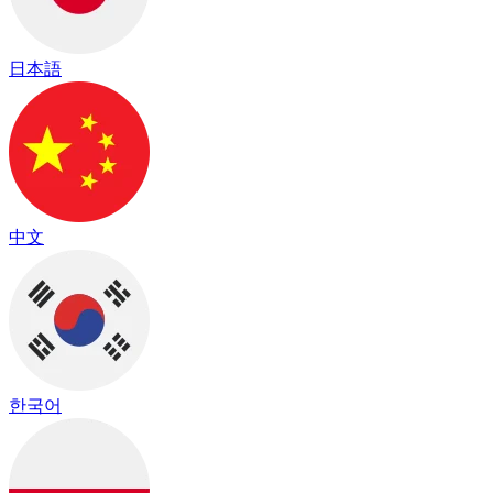
日本語
中文
한국어