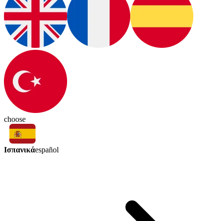
choose
Ισπανικά
español