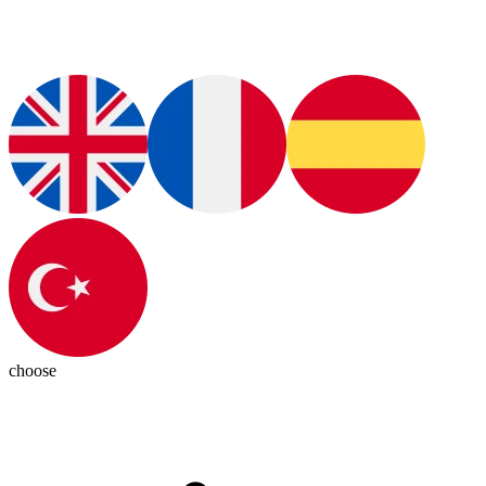
choose