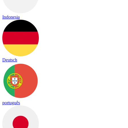
Indonesia
Deutsch
português