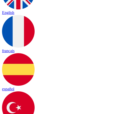
English
français
español