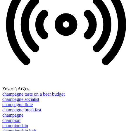
Συναφή Λέξεις
champagne taste on a beer budget
champagne socialist
champagne flute
champagne breakfast
champagne
champion
championship
championship belt