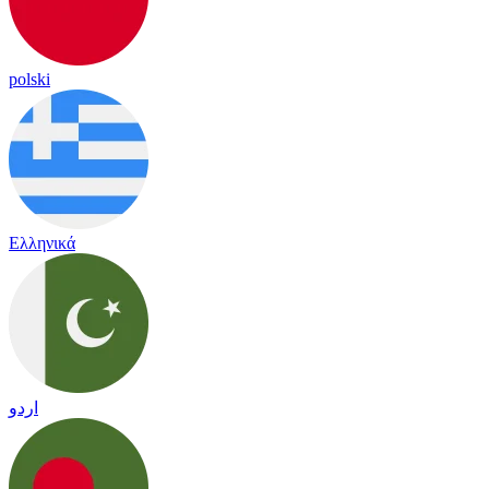
polski
Ελληνικά
اردو