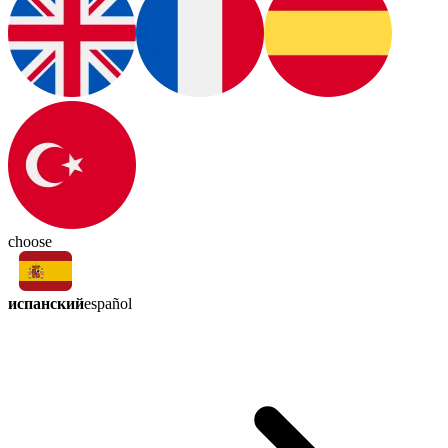
choose
испанский
español