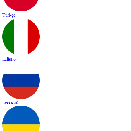
Türkçe
italiano
русский