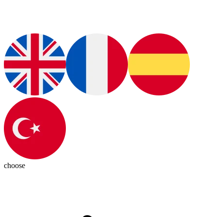
choose