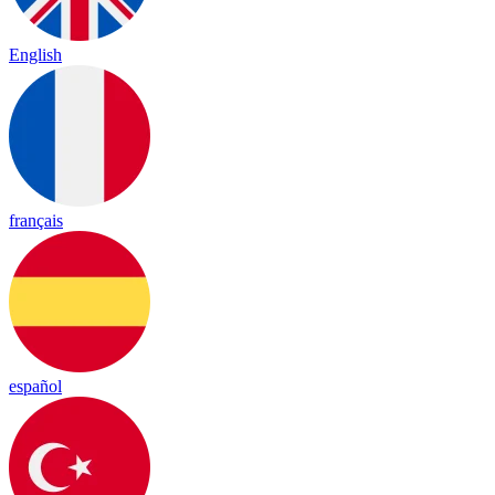
English
français
español