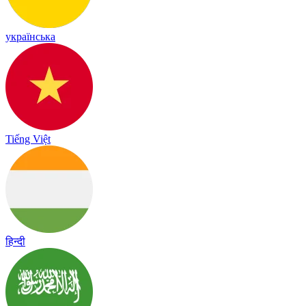
українська
Tiếng Việt
हिन्दी