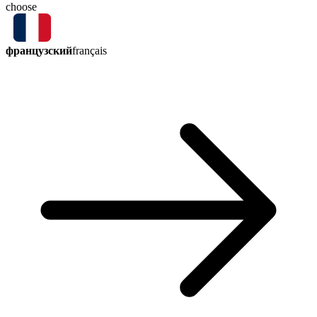
choose
французский
français