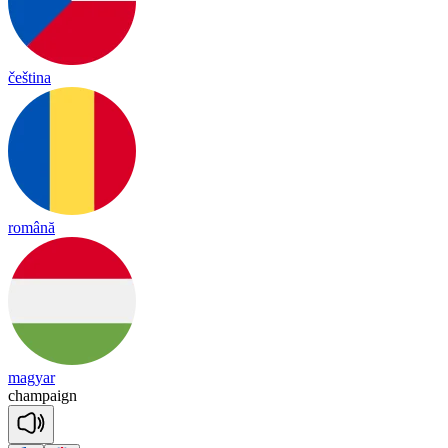
čeština
română
magyar
cham
paign