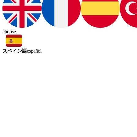
choose
スペイン語
español