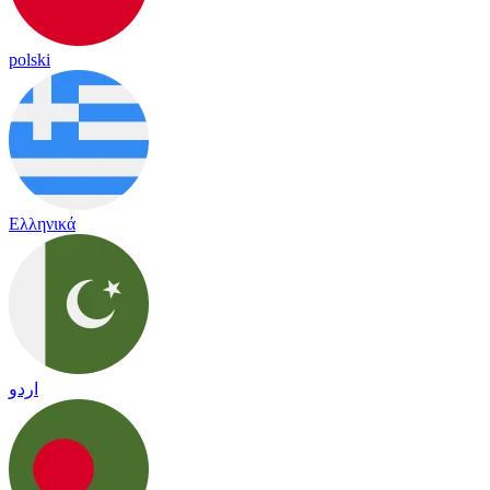
polski
Ελληνικά
اردو