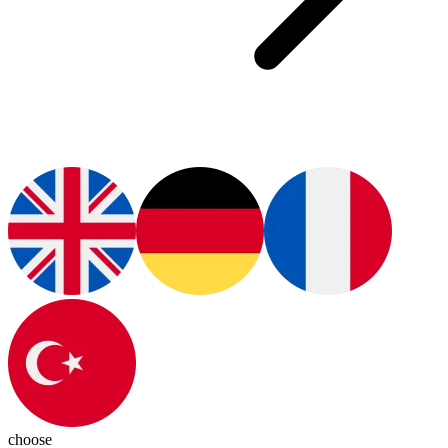
choose