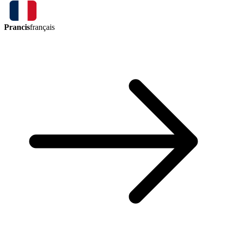
Prancis
français