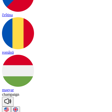
čeština
română
magyar
cham
paign