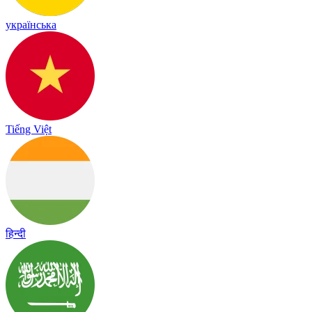
українська
Tiếng Việt
हिन्दी