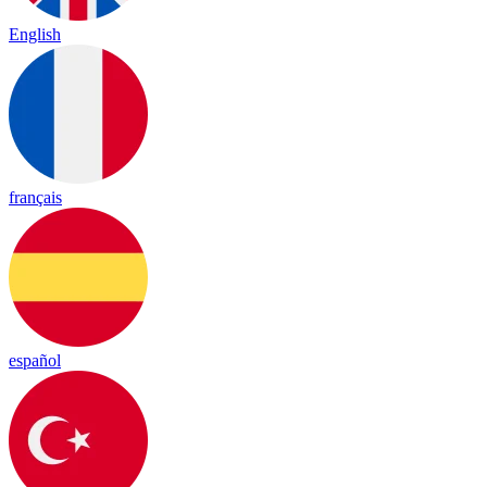
English
français
español