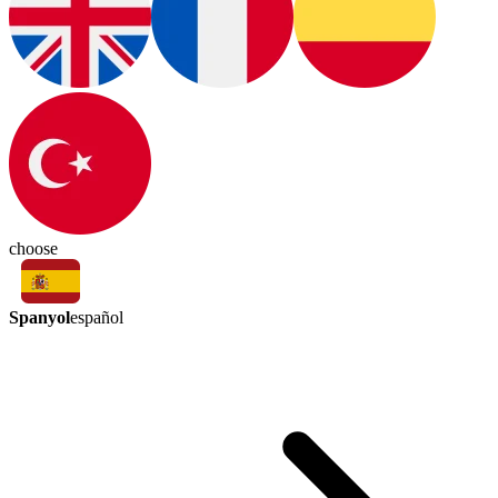
choose
Spanyol
español