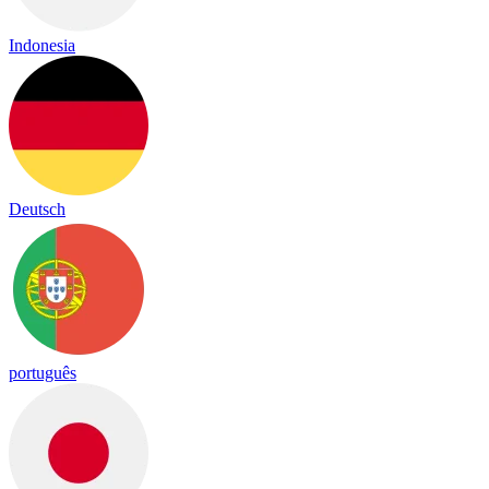
Indonesia
Deutsch
português