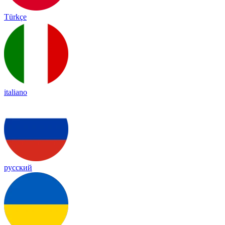
Türkçe
italiano
русский