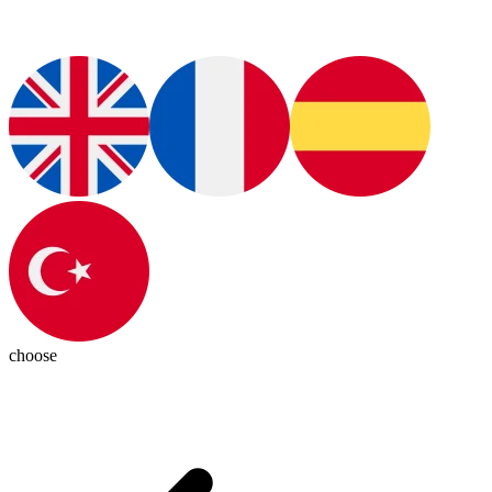
choose