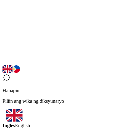
Hanapin
Piliin ang wika ng diksyunaryo
Ingles
English