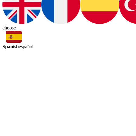
choose
Spanish
español