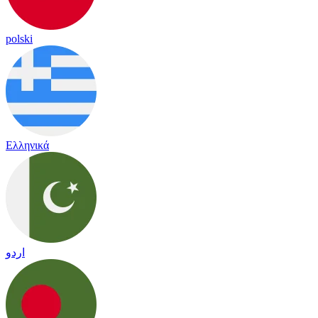
polski
Ελληνικά
اردو