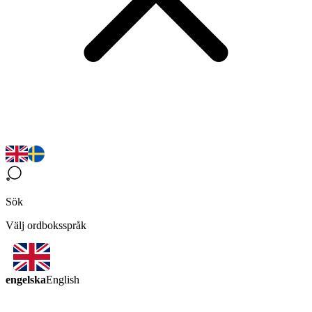
Sök
Välj ordboksspråk
engelska
English