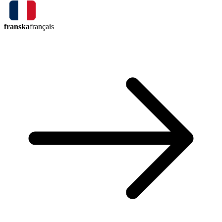
franska
français