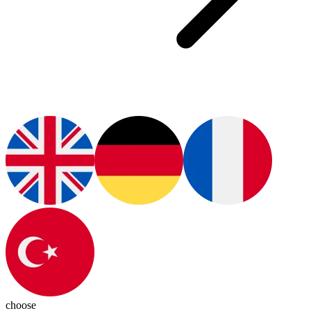
choose