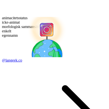
animacitetsstatus
icke-animat
morfologisk sammansättning
enkelt
egennamn
@langeek.co