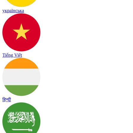
українська
Tiếng Việt
हिन्दी