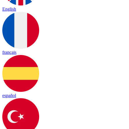
English
français
español