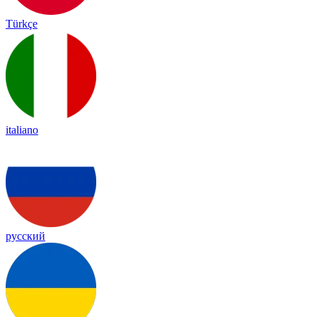
Türkçe
italiano
русский