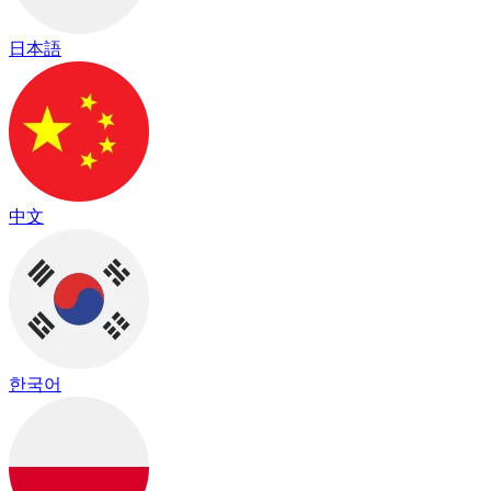
日本語
中文
한국어