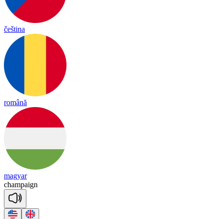
čeština
română
magyar
cham
paign