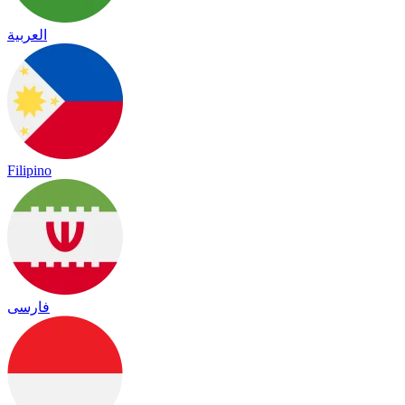
العربية
Filipino
فارسی