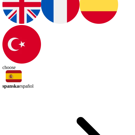
choose
spanska
español