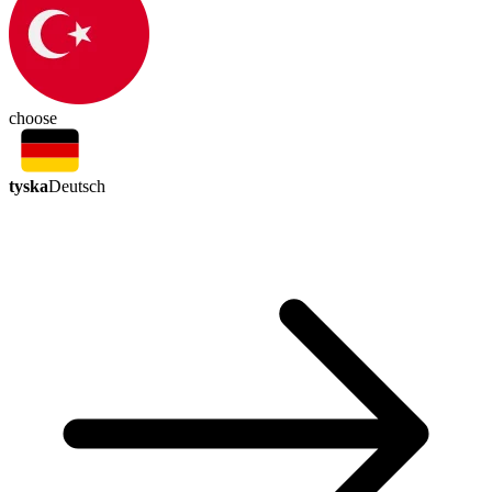
choose
tyska
Deutsch