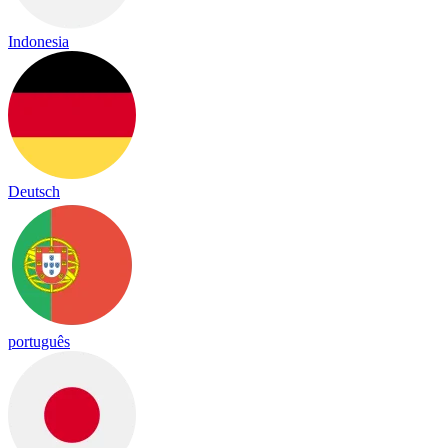
Indonesia
Deutsch
português