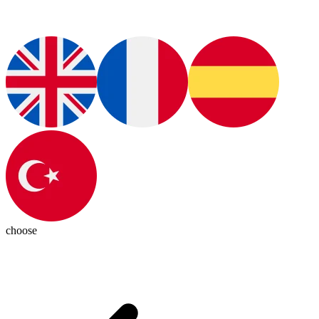
choose