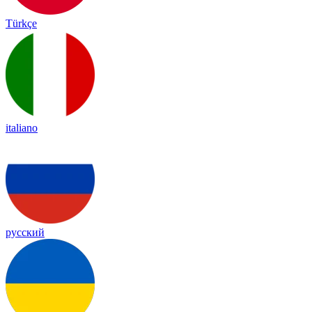
Türkçe
italiano
русский