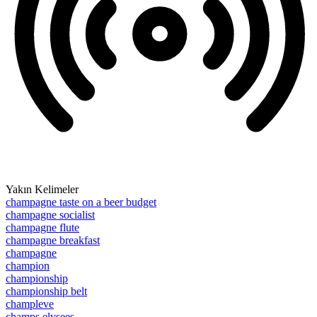
Yakın Kelimeler
champagne taste on a beer budget
champagne socialist
champagne flute
champagne breakfast
champagne
champion
championship
championship belt
champleve
champs elysees