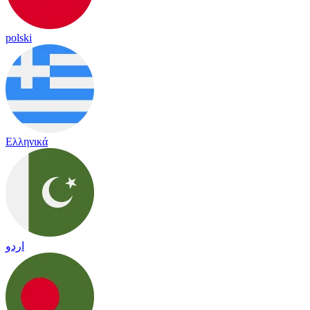
polski
Ελληνικά
اردو