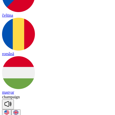
čeština
română
magyar
cham
paign