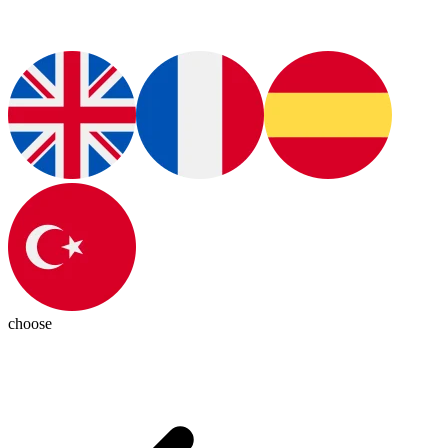
choose