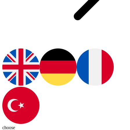
choose