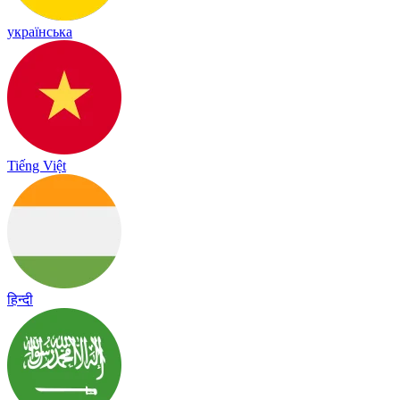
українська
Tiếng Việt
हिन्दी