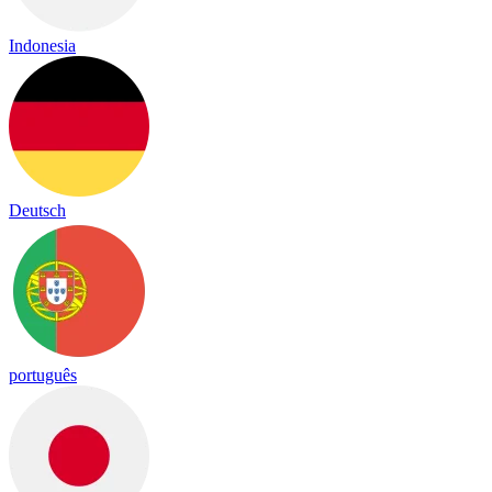
Indonesia
Deutsch
português