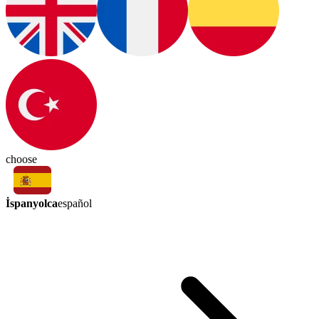
choose
İspanyolca
español