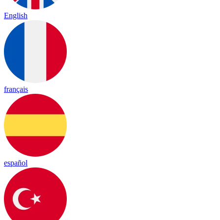
English
français
español