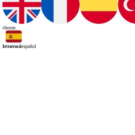
choose
Ισπανικά
español