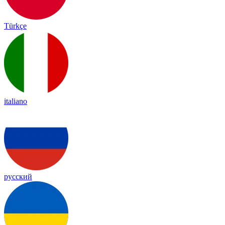
Türkçe
italiano
русский