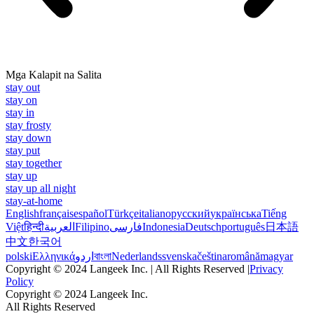
Mga Kalapit na Salita
stay out
stay on
stay in
stay frosty
stay down
stay put
stay together
stay up
stay up all night
stay-at-home
English
français
español
Türkçe
italiano
русский
українська
Tiếng
Việt
हिन्दी
العربية
Filipino
فارسی
Indonesia
Deutsch
português
日本語
中文
한국어
polski
Ελληνικά
اردو
বাংলা
Nederlands
svenska
čeština
română
magyar
Copyright © 2024 Langeek Inc. | All Rights Reserved |
Privacy
Policy
Copyright © 2024 Langeek Inc.
All Rights Reserved