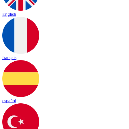
English
français
español