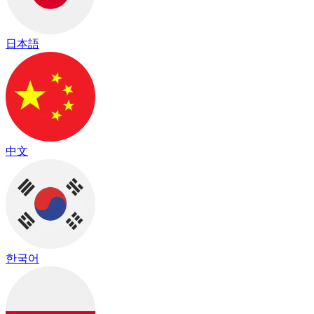
日本語
中文
한국어