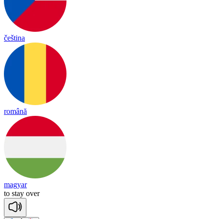
čeština
română
magyar
to
stay
o
ver