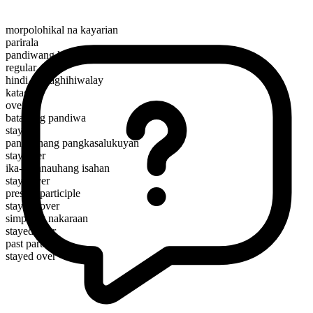
morpolohikal na kayarian
parirala
pandiwang kilos
regular
hindi mapaghihiwalay
kataga
over
batayang pandiwa
stay
panahunang pangkasalukuyan
stay over
ika-3 panauhang isahan
stays over
present participle
staying over
simpleng nakaraan
stayed over
past participle
stayed over