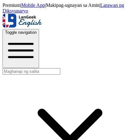
Premium
|
Mobile App
|
Makipag-ugnayan sa Amin
|
Larawan ng
Diksyunaryo
Toggle navigation