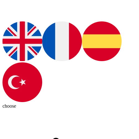
choose