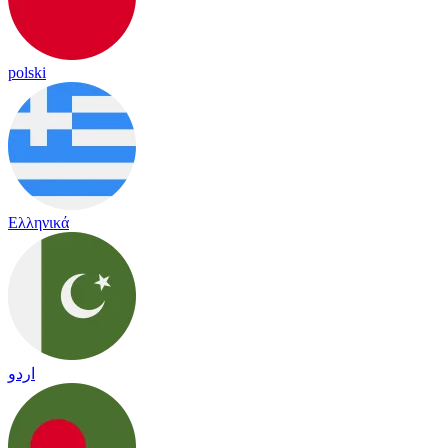
polski
Ελληνικά
اردو