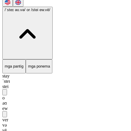
/ˈsteɪ əʊ.və/
or /stei ew.vē/
mga pantig
mga ponema
stay
ˈsteɪ
stei
o
əʊ
ew
ver
və
vē