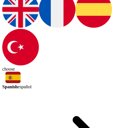
choose
Spanish
español