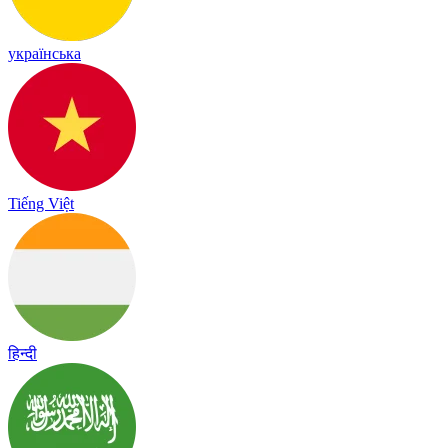
українська
Tiếng Việt
हिन्दी