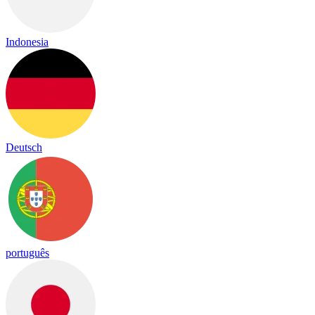
Indonesia
Deutsch
português