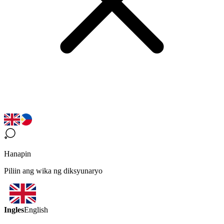
Hanapin
Piliin ang wika ng diksyunaryo
Ingles
English