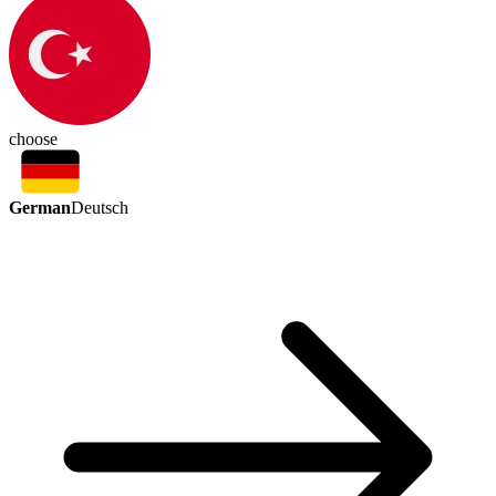
choose
German
Deutsch